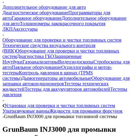
-
Дополнительное оборудование для авто
Диагностическое оборудование
Программаторы для
авто
Гаражное оборудование
Дополнительное оборудование
для авто
Толщиномеры лакокрасочного покрытия
ЛКП
Аксессуары
-
Оборудование для проверки и чистки топливных систем
Технические средства визуального контроля
(ВИК)
Оборудование для проверки и чистки топливных
систем
Диагностика ГБО
Защищенные
Ноутбуки
Газоанализаторы
Видеоэндоскопы
Стробоскопы для
авто
Паяльное оборудование
Осциллографы и мотор-
тестеры
Контроль давления в шинах (TPMS
системы)
Дымогенераторы автомобильные
Оборудование для
заправки автокондиционеров
Тестеры технических
жидкостей
Тестеры для аккумуляторов автомобилей
Тестеры
давления
-
Установки для проверки и чистки топливных систем
Ультразвуковые ванны
Жидкости для промывки форсунок
-
GrunBaum INJ3000 для промывки топливной системы
GrunBaum INJ3000 для промывки