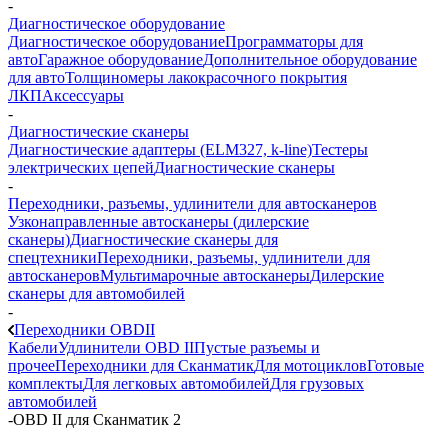
-
Диагностическое оборудование
Диагностическое оборудование
Программаторы для
авто
Гаражное оборудование
Дополнительное оборудование
для авто
Толщиномеры лакокрасочного покрытия
ЛКП
Аксессуары
-
Диагностические сканеры
Диагностические адаптеры (ELM327, k-line)
Тестеры
электрических цепей
Диагностические сканеры
-
Переходники, разъемы, удлинители для автосканеров
Узконаправленные автосканеры (дилерские
сканеры)
Диагностические сканеры для
спецтехники
Переходники, разъемы, удлинители для
автосканеров
Мультимарочные автосканеры
Дилерские
сканеры для автомобилей
-
Переходники OBDII
Кабели
Удлинители OBD II
Пустые разъемы и
прочее
Переходники для Сканматик
Для мотоциклов
Готовые
комплекты
Для легковых автомобилей
Для грузовых
автомобилей
-
OBD II для Сканматик 2