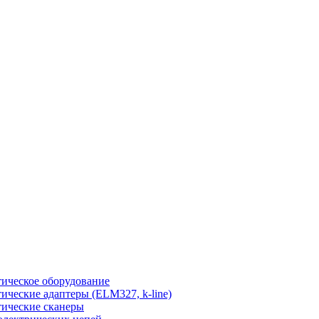
ическое оборудование
ические адаптеры (ELM327, k-line)
ические сканеры