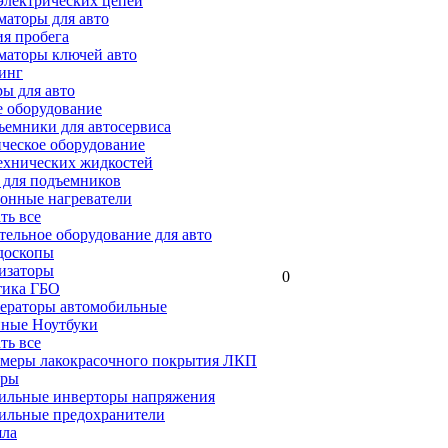
электрических цепей
аторы для авто
я пробега
маторы ключей авто
инг
ы для авто
 оборудование
емники для автосервиса
ческое оборудование
ехнических жидкостей
 для подъемников
онные нагреватели
ать все
ельное оборудование для авто
доскопы
изаторы
0
тика ГБО
ераторы автомобильные
ные Ноутбуки
ать все
меры лакокрасочного покрытия ЛКП
ары
ильные инверторы напряжения
ильные предохранители
яла