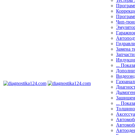
Тестеры 
Программ
Коррекци
Програм
Чип-тюн
Эмулятор
Гаражное
Автоподъ
Гидравли
Замена т
Запчасти
Индукци
... Показ
Дополнит
Видеоэн
Газоанал
Диагнос
Дымоген
Защищен
... Показ
Толщино
Аксессу
Автомоб
Автомоб
Автооде