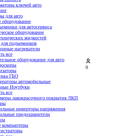
маторы ключей авто
инг
ы для авто
 оборудование
емники для автосервиса
ческое оборудование
ехнических жидкостей
 для подъемников
онные нагреватели
ать все
ельное оборудование для авто
доскопы
0
изаторы
тика ГБО
ераторы автомобильные
ные Ноутбуки
ать все
меры лакокрасочного покрытия ЛКП
ары
ильные инверторы напряжения
ильные предохранители
яла
е компьютеры
гистраторы