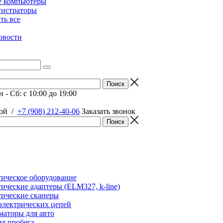
е компьютеры
гистраторы
ать все
овости
 - Сб: c 10:00 до 19:00
ой
/
+7 (908) 212-40-06
Заказать звонок
ическое оборудование
ические адаптеры (ELM327, k-line)
ические сканеры
электрических цепей
аторы для авто
я пробега