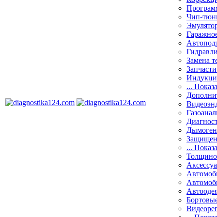
Програм
Чип-тюн
Эмулятор
Гаражное
Автоподъ
Гидравли
Замена т
Запчасти
Индукци
... Показ
Дополнит
Видеоэн
Газоанал
Диагнос
Дымоген
Защищен
... Показ
Толщино
Аксессу
Автомоб
Автомоб
Автооде
Бортовы
Видеоре