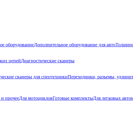
ое оборудование
Дополнительное оборудование для авто
Толщино
ских цепей
Диагностические сканеры
ческие сканеры для спецтехники
Переходники, разъемы, удлинит
 и прочее
Для мотоциклов
Готовые комплекты
Для легковых авто