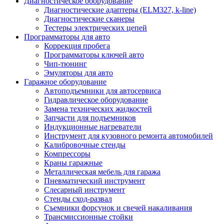
Диагностическое оборудование
Диагностические адаптеры (ELM327, k-line)
Диагностические сканеры
Тестеры электрических цепей
Программаторы для авто
Коррекция пробега
Программаторы ключей авто
Чип-тюнинг
Эмуляторы для авто
Гаражное оборудование
Автоподъемники для автосервиса
Гидравлическое оборудование
Замена технических жидкостей
Запчасти для подъемников
Индукционные нагреватели
Инструмент для кузовного ремонта автомобилей
Калибровочные стенды
Компрессоры
Краны гаражные
Металлическая мебель для гаража
Пневматический инструмент
Слесарный инструмент
Стенды сход-развал
Съемники форсунок и свечей накаливания
Трансмиссионные стойки