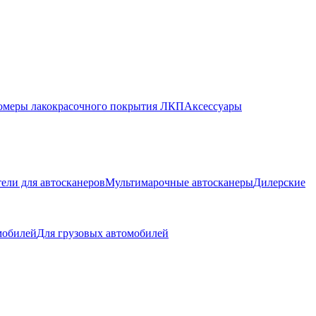
меры лакокрасочного покрытия ЛКП
Аксессуары
ели для автосканеров
Мультимарочные автосканеры
Дилерские
мобилей
Для грузовых автомобилей