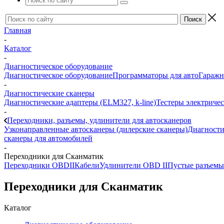
Главная
-
Каталог
-
Диагностическое оборудование
Диагностическое оборудование
Программаторы для авто
Гаражн
-
Диагностические сканеры
Диагностические адаптеры (ELM327, k-line)
Тестеры электриче
-
Переходники, разъемы, удлинители для автосканеров
Узконаправленные автосканеры (дилерские сканеры)
Диагности
сканеры для автомобилей
-
Переходники для Сканматик
Переходники OBDII
Кабели
Удлинители OBD II
Пустые разъемы
Переходники для Сканматик
Каталог