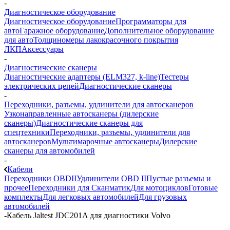
-
Диагностическое оборудование
Диагностическое оборудование
Программаторы для
авто
Гаражное оборудование
Дополнительное оборудование
для авто
Толщиномеры лакокрасочного покрытия
ЛКП
Аксессуары
-
Диагностические сканеры
Диагностические адаптеры (ELM327, k-line)
Тестеры
электрических цепей
Диагностические сканеры
-
Переходники, разъемы, удлинители для автосканеров
Узконаправленные автосканеры (дилерские
сканеры)
Диагностические сканеры для
спецтехники
Переходники, разъемы, удлинители для
автосканеров
Мультимарочные автосканеры
Дилерские
сканеры для автомобилей
-
Кабели
Переходники OBDII
Удлинители OBD II
Пустые разъемы и
прочее
Переходники для Сканматик
Для мотоциклов
Готовые
комплекты
Для легковых автомобилей
Для грузовых
автомобилей
-
Кабель Jaltest JDC201A для диагностики Volvo