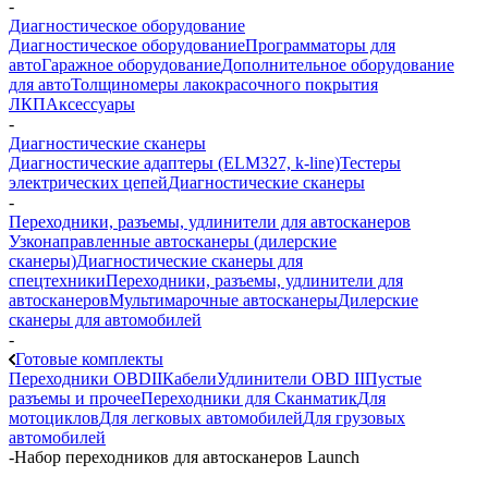
-
Диагностическое оборудование
Диагностическое оборудование
Программаторы для
авто
Гаражное оборудование
Дополнительное оборудование
для авто
Толщиномеры лакокрасочного покрытия
ЛКП
Аксессуары
-
Диагностические сканеры
Диагностические адаптеры (ELM327, k-line)
Тестеры
электрических цепей
Диагностические сканеры
-
Переходники, разъемы, удлинители для автосканеров
Узконаправленные автосканеры (дилерские
сканеры)
Диагностические сканеры для
спецтехники
Переходники, разъемы, удлинители для
автосканеров
Мультимарочные автосканеры
Дилерские
сканеры для автомобилей
-
Готовые комплекты
Переходники OBDII
Кабели
Удлинители OBD II
Пустые
разъемы и прочее
Переходники для Сканматик
Для
мотоциклов
Для легковых автомобилей
Для грузовых
автомобилей
-
Набор переходников для автосканеров Launch