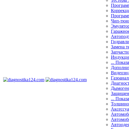
Тестеры 
Программ
Коррекци
Програм
Чип-тюн
Эмулятор
Гаражное
Автоподъ
Гидравли
Замена т
Запчасти
Индукци
... Показ
Дополнит
Видеоэн
Газоанал
Диагнос
Дымоген
Защищен
... Показ
Толщино
Аксессу
Автомоб
Автомоб
Автооде