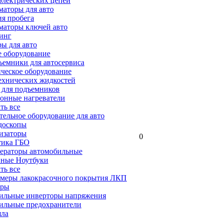
электрических цепей
аторы для авто
я пробега
маторы ключей авто
инг
ы для авто
 оборудование
емники для автосервиса
ческое оборудование
ехнических жидкостей
 для подъемников
онные нагреватели
ать все
ельное оборудование для авто
доскопы
изаторы
0
тика ГБО
ераторы автомобильные
ные Ноутбуки
ать все
меры лакокрасочного покрытия ЛКП
ары
ильные инверторы напряжения
ильные предохранители
яла