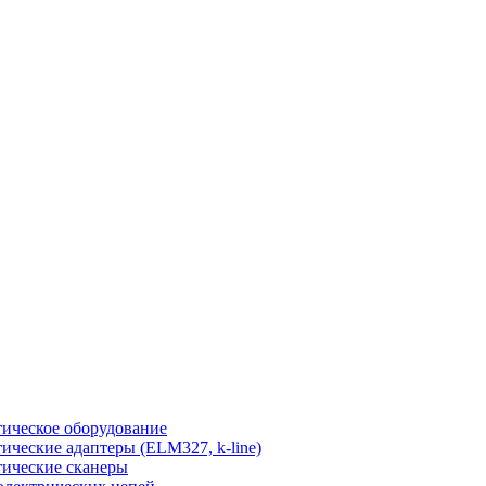
ическое оборудование
ические адаптеры (ELM327, k-line)
ические сканеры