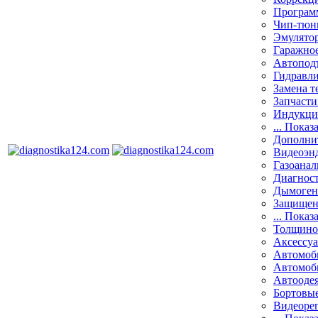
Програм
Чип-тюн
Эмулятор
Гаражное
Автоподъ
Гидравли
Замена т
Запчасти
Индукци
... Показ
Дополнит
Видеоэн
Газоанал
Диагнос
Дымоген
Защищен
... Показ
Толщино
Аксессу
Автомоб
Автомоб
Автооде
Бортовы
Видеоре