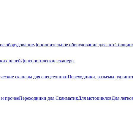
ое оборудование
Дополнительное оборудование для авто
Толщино
ских цепей
Диагностические сканеры
ческие сканеры для спецтехники
Переходники, разъемы, удлинит
 и прочее
Переходники для Сканматик
Для мотоциклов
Для легко