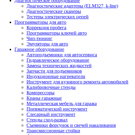
Диагностическое оборудование
Диагностические адаптеры (ELM327, k-line)
Диагностические сканеры
Тестеры электрических цепей
Программаторы для авто
Коррекция пробега
Программаторы ключей авто
Чип-тюнинг
Эмуляторы для авто
Гаражное оборудование
Автоподъемники для автосервиса
Гидравлическое оборудование
Замена технических жидкостей
Запчасти для подъемников
Индукционные нагреватели
Инструмент для кузовного ремонта автомобилей
Калибровочные стенды
Компрессоры
Краны гаражные
Металлическая мебель для гаража
Пневматический инструмент
Слесарный инструмент
Стенды сход-развал
Съемники форсунок и свечей накаливания
Трансмиссионные стойки