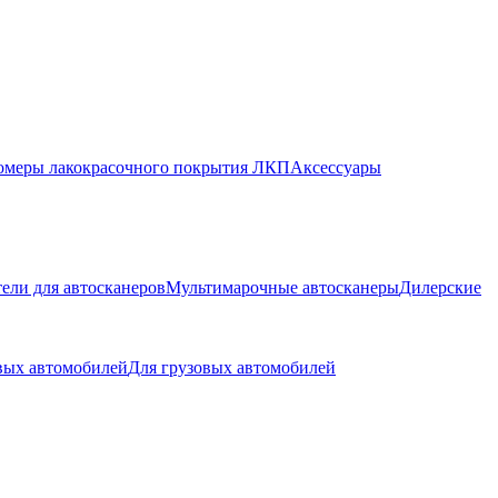
меры лакокрасочного покрытия ЛКП
Аксессуары
ели для автосканеров
Мультимарочные автосканеры
Дилерские
вых автомобилей
Для грузовых автомобилей