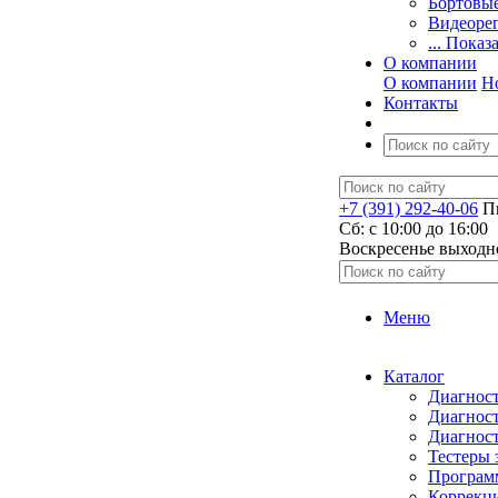
Бортовы
Видеоре
... Показ
О компании
О компании
Н
Контакты
+7 (391) 292-40-06
Пн
Сб: c 10:00 до 16:00
​Воскресенье выходн
Меню
Каталог
Диагност
Диагност
Диагност
Тестеры 
Программ
Коррекци