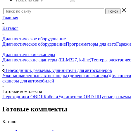
Главная
-
Каталог
-
Диагностическое оборудование
Диагностическое оборудование
Программаторы для авто
Гаражн
-
Диагностические сканеры
Диагностические адаптеры (ELM327, k-line)
Тестеры электриче
-
Переходники, разъемы, удлинители для автосканеров
Узконаправленные автосканеры (дилерские сканеры)
Диагности
сканеры для автомобилей
-
Готовые комплекты
Переходники OBDII
Кабели
Удлинители OBD II
Пустые разъемы
Готовые комплекты
Каталог