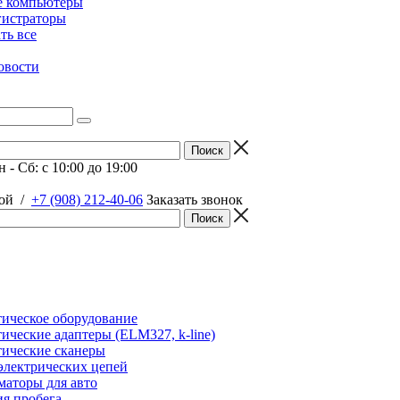
е компьютеры
гистраторы
ать все
овости
 - Сб: c 10:00 до 19:00
ой
/
+7 (908) 212-40-06
Заказать звонок
ическое оборудование
ические адаптеры (ELM327, k-line)
ические сканеры
электрических цепей
аторы для авто
я пробега