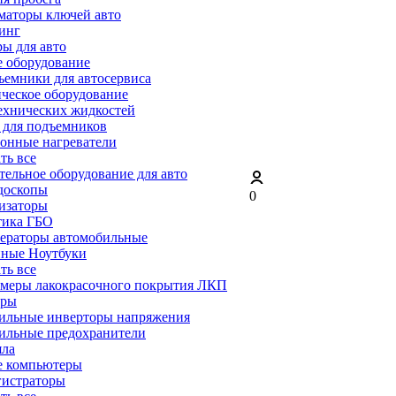
маторы ключей авто
инг
ы для авто
 оборудование
емники для автосервиса
ческое оборудование
ехнических жидкостей
 для подъемников
онные нагреватели
ать все
ельное оборудование для авто
доскопы
0
изаторы
тика ГБО
ераторы автомобильные
ные Ноутбуки
ать все
меры лакокрасочного покрытия ЛКП
ары
ильные инверторы напряжения
ильные предохранители
яла
е компьютеры
гистраторы