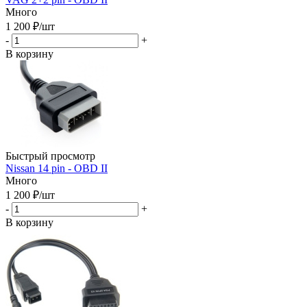
Много
1 200
₽
/шт
-
+
В корзину
Быстрый просмотр
Nissan 14 pin - OBD II
Много
1 200
₽
/шт
-
+
В корзину