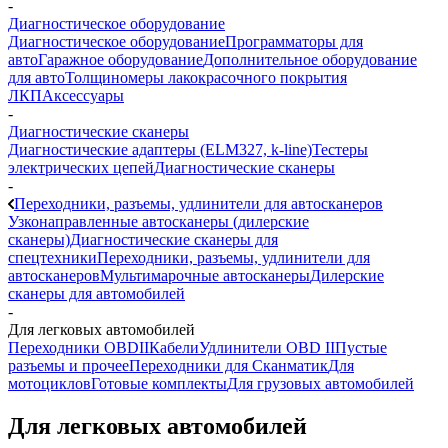
-
Диагностическое оборудование
Диагностическое оборудование
Программаторы для
авто
Гаражное оборудование
Дополнительное оборудование
для авто
Толщиномеры лакокрасочного покрытия
ЛКП
Аксессуары
-
Диагностические сканеры
Диагностические адаптеры (ELM327, k-line)
Тестеры
электрических цепей
Диагностические сканеры
-
Переходники, разъемы, удлинители для автосканеров
Узконаправленные автосканеры (дилерские
сканеры)
Диагностические сканеры для
спецтехники
Переходники, разъемы, удлинители для
автосканеров
Мультимарочные автосканеры
Дилерские
сканеры для автомобилей
-
Для легковых автомобилей
Переходники OBDII
Кабели
Удлинители OBD II
Пустые
разъемы и прочее
Переходники для Сканматик
Для
мотоциклов
Готовые комплекты
Для грузовых автомобилей
Для легковых автомобилей