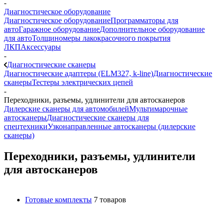
-
Диагностическое оборудование
Диагностическое оборудование
Программаторы для
авто
Гаражное оборудование
Дополнительное оборудование
для авто
Толщиномеры лакокрасочного покрытия
ЛКП
Аксессуары
-
Диагностические сканеры
Диагностические адаптеры (ELM327, k-line)
Диагностические
сканеры
Тестеры электрических цепей
-
Переходники, разъемы, удлинители для автосканеров
Дилерские сканеры для автомобилей
Мультимарочные
автосканеры
Диагностические сканеры для
спецтехники
Узконаправленные автосканеры (дилерские
сканеры)
Переходники, разъемы, удлинители
для автосканеров
Готовые комплекты
7 товаров