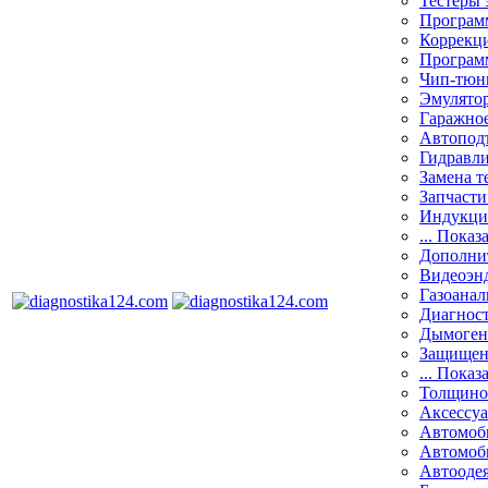
Тестеры 
Программ
Коррекци
Програм
Чип-тюн
Эмулятор
Гаражное
Автоподъ
Гидравли
Замена т
Запчасти
Индукци
... Показ
Дополнит
Видеоэн
Газоанал
Диагнос
Дымоген
Защищен
... Показ
Толщино
Аксессу
Автомоб
Автомоб
Автооде