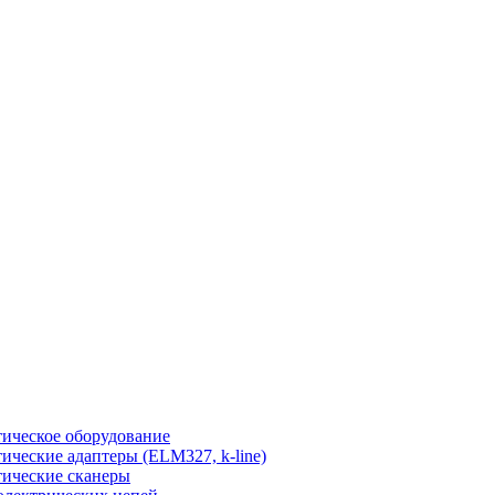
ическое оборудование
ические адаптеры (ELM327, k-line)
ические сканеры