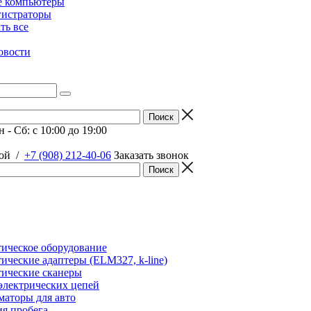
е компьютеры
гистраторы
ать все
овости
 - Сб: c 10:00 до 19:00
ой
/
+7 (908) 212-40-06
Заказать звонок
ическое оборудование
ические адаптеры (ELM327, k-line)
ические сканеры
электрических цепей
аторы для авто
я пробега