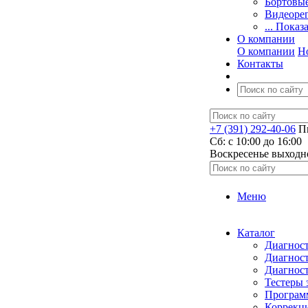
Бортовы
Видеоре
... Показ
О компании
О компании
Н
Контакты
+7 (391) 292-40-06
Пн
Сб: c 10:00 до 16:00
​Воскресенье выходн
Меню
Каталог
Диагност
Диагност
Диагност
Тестеры 
Программ
Коррекци