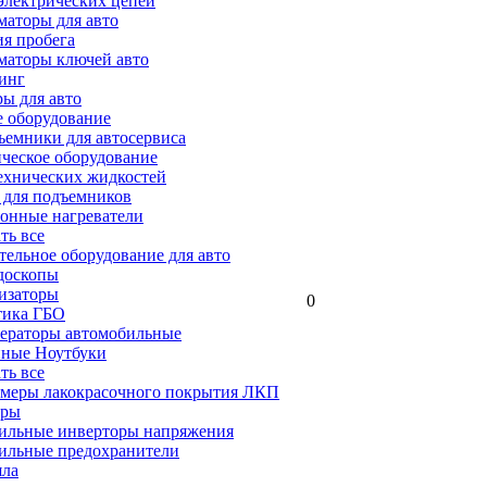
электрических цепей
аторы для авто
я пробега
маторы ключей авто
инг
ы для авто
 оборудование
емники для автосервиса
ческое оборудование
ехнических жидкостей
 для подъемников
онные нагреватели
ать все
ельное оборудование для авто
доскопы
изаторы
0
тика ГБО
ераторы автомобильные
ные Ноутбуки
ать все
меры лакокрасочного покрытия ЛКП
ары
ильные инверторы напряжения
ильные предохранители
яла