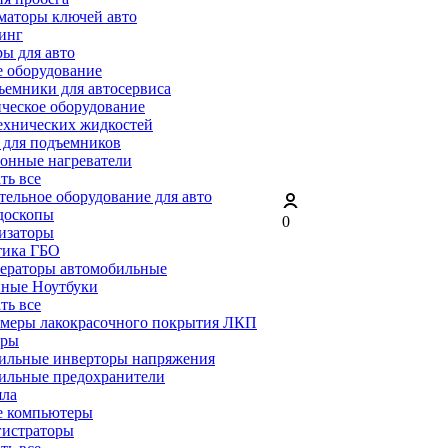
маторы ключей авто
инг
ы для авто
 оборудование
емники для автосервиса
ческое оборудование
ехнических жидкостей
 для подъемников
онные нагреватели
ать все
ельное оборудование для авто
доскопы
0
изаторы
тика ГБО
ераторы автомобильные
ные Ноутбуки
ать все
меры лакокрасочного покрытия ЛКП
ары
ильные инверторы напряжения
ильные предохранители
яла
е компьютеры
гистраторы