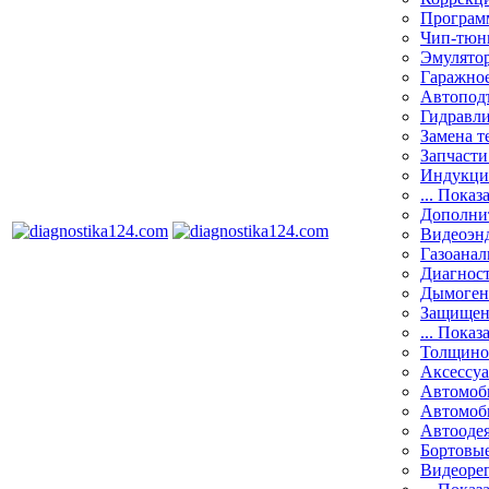
Програм
Чип-тюн
Эмулятор
Гаражное
Автоподъ
Гидравли
Замена т
Запчасти
Индукци
... Показ
Дополнит
Видеоэн
Газоанал
Диагнос
Дымоген
Защищен
... Показ
Толщино
Аксессу
Автомоб
Автомоб
Автооде
Бортовы
Видеоре