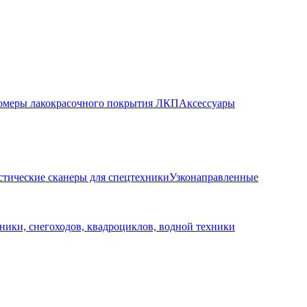
меры лакокрасочного покрытия ЛКП
Аксессуары
стические сканеры для спецтехники
Узконаправленные
ники, снегоходов, квадроциклов, водной техники