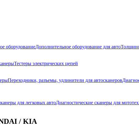
ое оборудование
Дополнительное оборудование для авто
Толщино
канеры
Тестеры электрических цепей
неры
Переходники, разъемы, удлинители для автосканеров
Диагно
канеры для легковых авто
Диагностические сканеры для мототех
NDAI / KIA