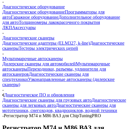
-
Диагностическое оборудование
Диагностическое оборудование
Программаторы для
авто
Гаражное оборудование
Дополнительное оборудование
для авто
Толщиномеры лакокрасочного покрытия
ЛКП
Аксессуары
-
Диагностические сканеры
Диагностические адаптеры (ELM327, k-line)
Диагностические
сканеры
Тестеры электрических цепей
-
Мультимарочные автосканеры
Дилерские сканеры для автомобилей
Мультимарочные
автосканеры
Переходники, разъемы, удлинители для
автосканеров
Диагностические сканеры для
спецтехники
Узконаправленные автосканеры (дилерские
сканеры)
-
Диагностическое ПО и обновления
Диагностические сканеры для грузовых авто
Диагностические
сканеры для легковых авто
Диагностические сканеры для
мототехники, снегоходов, квадроциклов, водной техники
-
Регистратор M74 и M86 ВАЗ для ChipTuningPRO
Регистратор M74 и M86 ВАЗ для