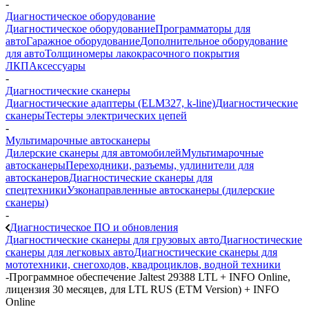
-
Диагностическое оборудование
Диагностическое оборудование
Программаторы для
авто
Гаражное оборудование
Дополнительное оборудование
для авто
Толщиномеры лакокрасочного покрытия
ЛКП
Аксессуары
-
Диагностические сканеры
Диагностические адаптеры (ELM327, k-line)
Диагностические
сканеры
Тестеры электрических цепей
-
Мультимарочные автосканеры
Дилерские сканеры для автомобилей
Мультимарочные
автосканеры
Переходники, разъемы, удлинители для
автосканеров
Диагностические сканеры для
спецтехники
Узконаправленные автосканеры (дилерские
сканеры)
-
Диагностическое ПО и обновления
Диагностические сканеры для грузовых авто
Диагностические
сканеры для легковых авто
Диагностические сканеры для
мототехники, снегоходов, квадроциклов, водной техники
-
Программное обеспечение Jaltest 29388 LTL + INFO Online,
лицензия 30 месяцев, для LTL RUS (ETM Version) + INFO
Online