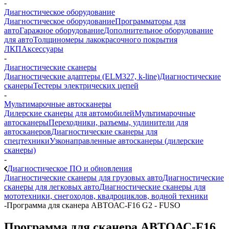
-
Диагностическое оборудование
Диагностическое оборудование
Программаторы для
авто
Гаражное оборудование
Дополнительное оборудование
для авто
Толщиномеры лакокрасочного покрытия
ЛКП
Аксессуары
-
Диагностические сканеры
Диагностические адаптеры (ELM327, k-line)
Диагностические
сканеры
Тестеры электрических цепей
-
Мультимарочные автосканеры
Дилерские сканеры для автомобилей
Мультимарочные
автосканеры
Переходники, разъемы, удлинители для
автосканеров
Диагностические сканеры для
спецтехники
Узконаправленные автосканеры (дилерские
сканеры)
-
Диагностическое ПО и обновления
Диагностические сканеры для грузовых авто
Диагностические
сканеры для легковых авто
Диагностические сканеры для
мототехники, снегоходов, квадроциклов, водной техники
-
Программа для сканера АВТОАС-F16 G2 - FUSO
Программа для сканера АВТОАС-F16