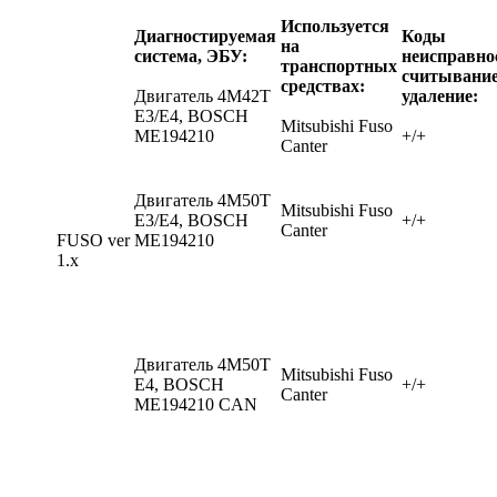
Используется
Диагностируемая
Коды
на
система, ЭБУ:
неисправно
транспортных
считывание
средствах:
Двигатель 4M42T
удаление:
Е3/E4, BOSCH
Mitsubishi Fuso
ME194210
+/+
Canter
Двигатель 4M50T
Mitsubishi Fuso
Е3/E4, BOSCH
+/+
Canter
FUSO ver
ME194210
1.x
Двигатель 4M50T
Mitsubishi Fuso
E4, BOSCH
+/+
Canter
ME194210 CAN