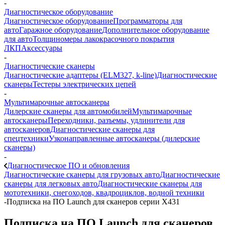
-
Диагностическое оборудование
Диагностическое оборудование
Программаторы для
авто
Гаражное оборудование
Дополнительное оборудование
для авто
Толщиномеры лакокрасочного покрытия
ЛКП
Аксессуары
-
Диагностические сканеры
Диагностические адаптеры (ELM327, k-line)
Диагностические
сканеры
Тестеры электрических цепей
-
Мультимарочные автосканеры
Дилерские сканеры для автомобилей
Мультимарочные
автосканеры
Переходники, разъемы, удлинители для
автосканеров
Диагностические сканеры для
спецтехники
Узконаправленные автосканеры (дилерские
сканеры)
-
Диагностическое ПО и обновления
Диагностические сканеры для грузовых авто
Диагностические
сканеры для легковых авто
Диагностические сканеры для
мототехники, снегоходов, квадроциклов, водной техники
-
Подписка на ПО Launch для сканеров серии X431
Подписка на ПО Launch для сканеров