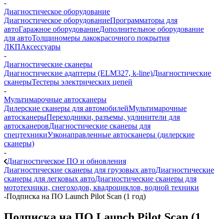
-
Диагностическое оборудование
Диагностическое оборудование
Программаторы для
авто
Гаражное оборудование
Дополнительное оборудование
для авто
Толщиномеры лакокрасочного покрытия
ЛКП
Аксессуары
-
Диагностические сканеры
Диагностические адаптеры (ELM327, k-line)
Диагностические
сканеры
Тестеры электрических цепей
-
Мультимарочные автосканеры
Дилерские сканеры для автомобилей
Мультимарочные
автосканеры
Переходники, разъемы, удлинители для
автосканеров
Диагностические сканеры для
спецтехники
Узконаправленные автосканеры (дилерские
сканеры)
-
Диагностическое ПО и обновления
Диагностические сканеры для грузовых авто
Диагностические
сканеры для легковых авто
Диагностические сканеры для
мототехники, снегоходов, квадроциклов, водной техники
-
Подписка на ПО Launch Pilot Scan (1 год)
Подписка на ПО Launch Pilot Scan (1