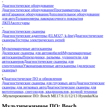
-
Диагностическое оборудование
Диагностическое оборудование
Программаторы для
авто
Гаражное оборудование
Дополнительное оборудование
для авто
Толщиномеры лакокрасочного покрытия
ЛКП
Аксессуары
-
Диагностические сканеры
Диагностические адаптеры (ELM327, k-line)
Диагностические
сканеры
Тестеры электрических цепей
-
Мультимарочные автосканеры
Дилерские сканеры для автомобилей
Мультимарочные
автосканеры
Переходники, разъемы, удлинители для
автосканеров
Диагностические сканеры для
спецтехники
Узконаправленные автосканеры (дилерские
сканеры)
-
Диагностическое ПО и обновления
Диагностические сканеры для грузовых авто
Диагностические
сканеры для легковых авто
Диагностические сканеры для
мототехники, снегоходов, квадроциклов, водной техники
-
Мультирежимное ПО: Bosch ME17.9.11/12/13 Hyundai/Kia
Мультирежимное ПО: Bosch