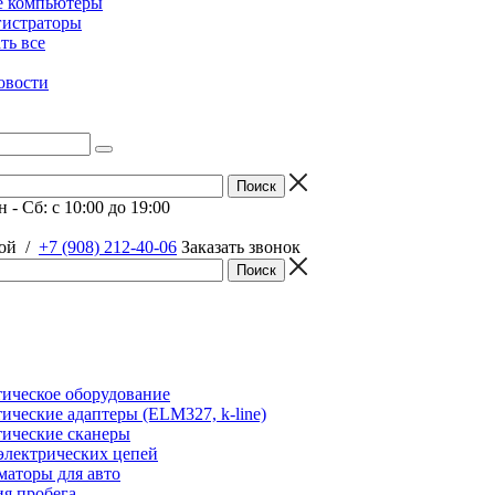
е компьютеры
гистраторы
ать все
овости
 - Сб: c 10:00 до 19:00
ой
/
+7 (908) 212-40-06
Заказать звонок
ическое оборудование
ические адаптеры (ELM327, k-line)
ические сканеры
электрических цепей
аторы для авто
я пробега