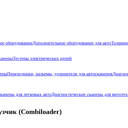
ое оборудование
Дополнительное оборудование для авто
Толщино
канеры
Тестеры электрических цепей
неры
Переходники, разъемы, удлинители для автосканеров
Диагно
канеры для легковых авто
Диагностические сканеры для мототех
зчик (Combiloader)