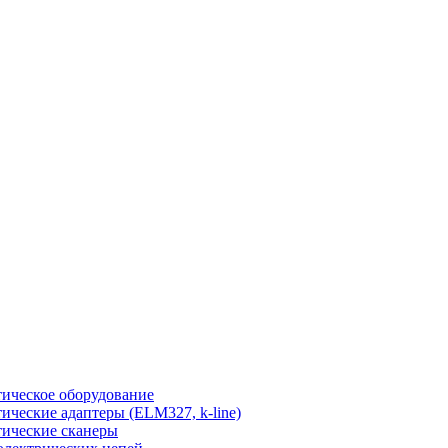
ическое оборудование
ические адаптеры (ELM327, k-line)
ические сканеры