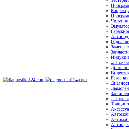
Тестеры 
Программ
Коррекци
Програм
Чип-тюн
Эмулятор
Гаражное
Автоподъ
Гидравли
Замена т
Запчасти
Индукци
... Показ
Дополнит
Видеоэн
Газоанал
Диагнос
Дымоген
Защищен
... Показ
Толщино
Аксессу
Автомоб
Автомоб
Автооде