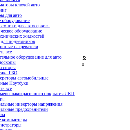
маторы ключей авто
инг
ы для авто
 оборудование
емники для автосервиса
ческое оборудование
ехнических жидкостей
 для подъемников
онные нагреватели
ать все
ельное оборудование для авто
доскопы
0
изаторы
тика ГБО
ераторы автомобильные
ные Ноутбуки
ать все
меры лакокрасочного покрытия ЛКП
ары
ильные инверторы напряжения
ильные предохранители
яла
е компьютеры
гистраторы