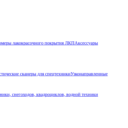
меры лакокрасочного покрытия ЛКП
Аксессуары
стические сканеры для спецтехники
Узконаправленные
ники, снегоходов, квадроциклов, водной техники