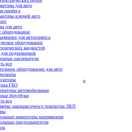
электрических цепей
аторы для авто
я пробега
маторы ключей авто
инг
ы для авто
 оборудование
емники для автосервиса
ческое оборудование
ехнических жидкостей
 для подъемников
онные нагреватели
ать все
ельное оборудование для авто
доскопы
изаторы
0
тика ГБО
ераторы автомобильные
ные Ноутбуки
ать все
меры лакокрасочного покрытия ЛКП
ары
ильные инверторы напряжения
ильные предохранители
яла