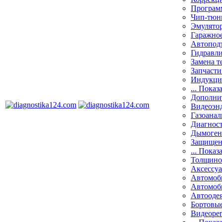
Програм
Чип-тюн
Эмулятор
Гаражное
Автоподъ
Гидравли
Замена т
Запчасти
Индукци
... Показ
Дополнит
Видеоэн
Газоанал
Диагнос
Дымоген
Защищен
... Показ
Толщино
Аксессу
Автомоб
Автомоб
Автооде
Бортовы
Видеоре