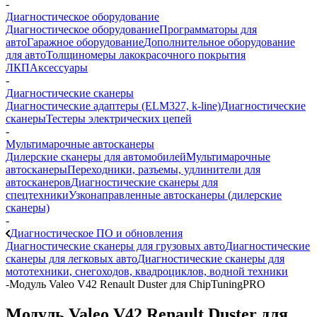
-
Диагностическое оборудование
Диагностическое оборудование
Программаторы для
авто
Гаражное оборудование
Дополнительное оборудование
для авто
Толщиномеры лакокрасочного покрытия
ЛКП
Аксессуары
-
Диагностические сканеры
Диагностические адаптеры (ELM327, k-line)
Диагностические
сканеры
Тестеры электрических цепей
-
Мультимарочные автосканеры
Дилерские сканеры для автомобилей
Мультимарочные
автосканеры
Переходники, разъемы, удлинители для
автосканеров
Диагностические сканеры для
спецтехники
Узконаправленные автосканеры (дилерские
сканеры)
-
Диагностическое ПО и обновления
Диагностические сканеры для грузовых авто
Диагностические
сканеры для легковых авто
Диагностические сканеры для
мототехники, снегоходов, квадроциклов, водной техники
-
Модуль Valeo V42 Renault Duster для ChipTuningPRO
Модуль Valeo V42 Renault Duster для