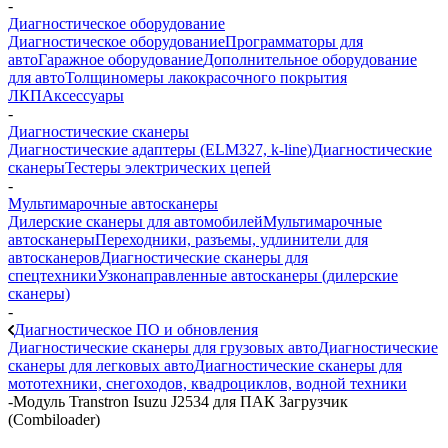
-
Диагностическое оборудование
Диагностическое оборудование
Программаторы для
авто
Гаражное оборудование
Дополнительное оборудование
для авто
Толщиномеры лакокрасочного покрытия
ЛКП
Аксессуары
-
Диагностические сканеры
Диагностические адаптеры (ELM327, k-line)
Диагностические
сканеры
Тестеры электрических цепей
-
Мультимарочные автосканеры
Дилерские сканеры для автомобилей
Мультимарочные
автосканеры
Переходники, разъемы, удлинители для
автосканеров
Диагностические сканеры для
спецтехники
Узконаправленные автосканеры (дилерские
сканеры)
-
Диагностическое ПО и обновления
Диагностические сканеры для грузовых авто
Диагностические
сканеры для легковых авто
Диагностические сканеры для
мототехники, снегоходов, квадроциклов, водной техники
-
Модуль Transtron Isuzu J2534 для ПАК Загрузчик
(Combiloader)