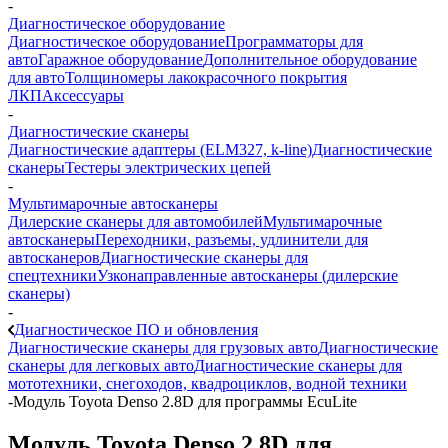
-
Диагностическое оборудование
Диагностическое оборудование
Программаторы для
авто
Гаражное оборудование
Дополнительное оборудование
для авто
Толщиномеры лакокрасочного покрытия
ЛКП
Аксессуары
-
Диагностические сканеры
Диагностические адаптеры (ELM327, k-line)
Диагностические
сканеры
Тестеры электрических цепей
-
Мультимарочные автосканеры
Дилерские сканеры для автомобилей
Мультимарочные
автосканеры
Переходники, разъемы, удлинители для
автосканеров
Диагностические сканеры для
спецтехники
Узконаправленные автосканеры (дилерские
сканеры)
-
Диагностическое ПО и обновления
Диагностические сканеры для грузовых авто
Диагностические
сканеры для легковых авто
Диагностические сканеры для
мототехники, снегоходов, квадроциклов, водной техники
-
Модуль Toyota Denso 2.8D для программы EcuLite
Модуль Toyota Denso 2.8D для