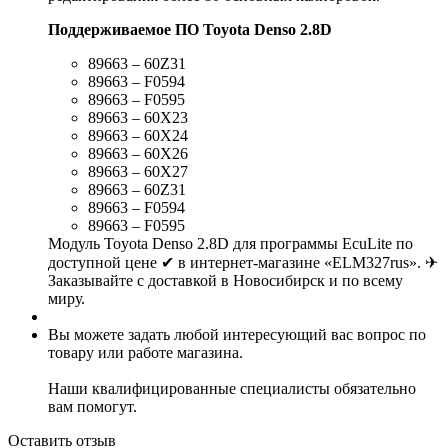
Поддерживаемое ПО Toyota Denso 2.8D
89663 – 60Z31
89663 – F0594
89663 – F0595
89663 – 60X23
89663 – 60X24
89663 – 60X26
89663 – 60X27
89663 – 60Z31
89663 – F0594
89663 – F0595
Модуль Toyota Denso 2.8D для программы EcuLite по
доступной цене ✔ в интернет-магазине «ELM327rus». ✈
Заказывайте с доставкой в Новосибирск и по всему
миру.
Вы можете задать любой интересующий вас вопрос по
товару или работе магазина.
Наши квалифицированные специалисты обязательно
вам помогут.
Оставить отзыв