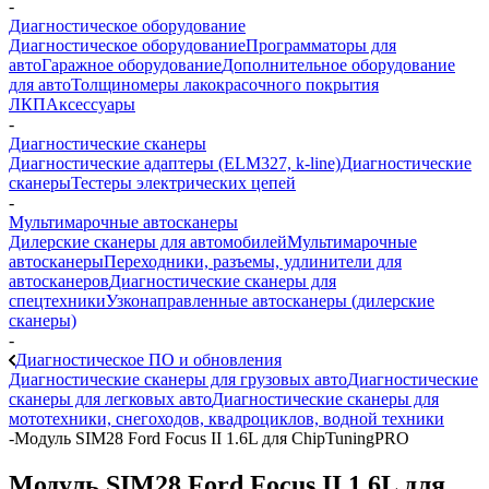
-
Диагностическое оборудование
Диагностическое оборудование
Программаторы для
авто
Гаражное оборудование
Дополнительное оборудование
для авто
Толщиномеры лакокрасочного покрытия
ЛКП
Аксессуары
-
Диагностические сканеры
Диагностические адаптеры (ELM327, k-line)
Диагностические
сканеры
Тестеры электрических цепей
-
Мультимарочные автосканеры
Дилерские сканеры для автомобилей
Мультимарочные
автосканеры
Переходники, разъемы, удлинители для
автосканеров
Диагностические сканеры для
спецтехники
Узконаправленные автосканеры (дилерские
сканеры)
-
Диагностическое ПО и обновления
Диагностические сканеры для грузовых авто
Диагностические
сканеры для легковых авто
Диагностические сканеры для
мототехники, снегоходов, квадроциклов, водной техники
-
Модуль SIM28 Ford Focus II 1.6L для ChipTuningPRO
Модуль SIM28 Ford Focus II 1.6L для