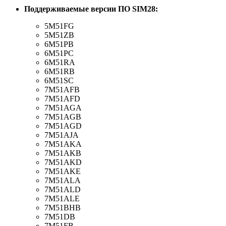
Поддерживаемые версии ПО SIM28:
5M51FG
5M51ZB
6M51PB
6M51PC
6M51RA
6M51RB
6M51SC
7M51AFB
7M51AFD
7M51AGA
7M51AGB
7M51AGD
7M51AJA
7M51AKA
7M51AKB
7M51AKD
7M51AKE
7M51ALA
7M51ALD
7M51ALE
7M51BHB
7M51DB
7M51FB