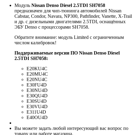
Модуль
Nissan Denso Diesel 2.5TDI SH7058
предназначен для чип-тюнинга автомобилей Nissan
Cabstar, Condor, Navara, NP300, Pathfinder, Vanette, X-Trail
и др. c дизельными двигателями 2.5TDI, оснащённых
ЭБУ Denso с процессорами SH7058.
Обратите внимание: модуль Limited с ограниченным
числом калибровок!
Поддерживаемые версии ПО Nissan Denso Diesel
2.5TDI SH7058:
E20KU4C
E20MU4C
E20NU4C
E30FU4D
E30NU4D
E30QU4D
E30SU4D
E30VU4D
E311U4D
E40OU4D
Вы можете задать любой интересующий вас вопрос по
товару или работе магазина.