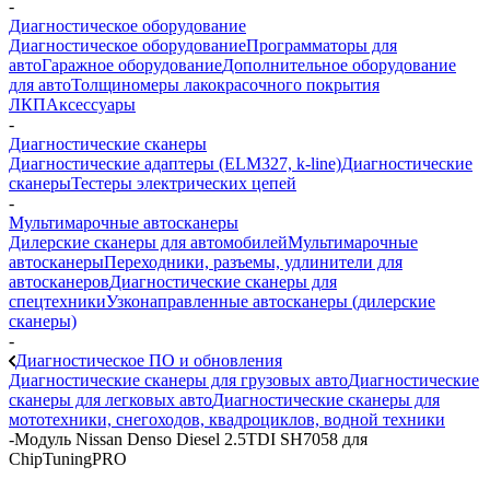
-
Диагностическое оборудование
Диагностическое оборудование
Программаторы для
авто
Гаражное оборудование
Дополнительное оборудование
для авто
Толщиномеры лакокрасочного покрытия
ЛКП
Аксессуары
-
Диагностические сканеры
Диагностические адаптеры (ELM327, k-line)
Диагностические
сканеры
Тестеры электрических цепей
-
Мультимарочные автосканеры
Дилерские сканеры для автомобилей
Мультимарочные
автосканеры
Переходники, разъемы, удлинители для
автосканеров
Диагностические сканеры для
спецтехники
Узконаправленные автосканеры (дилерские
сканеры)
-
Диагностическое ПО и обновления
Диагностические сканеры для грузовых авто
Диагностические
сканеры для легковых авто
Диагностические сканеры для
мототехники, снегоходов, квадроциклов, водной техники
-
Модуль Nissan Denso Diesel 2.5TDI SH7058 для
ChipTuningPRO