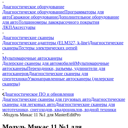
-
Диагностическое оборудование
Диагностическое оборудование
Программаторы для
авто
Гаражное оборудование
Дополнительное оборудование
для авто
Толщиномеры лакокрасочного покрытия
ЛКП
Аксессуары
-
Диагностические сканеры
Диагностические адаптеры (ELM327, k-line)
Диагностические
сканеры
Тестеры электрических цепей
-
Мультимарочные автосканеры
Дилерские сканеры для автомобилей
Мультимарочные
автосканеры
Переходники, разъемы, удлинители для
автосканеров
Диагностические сканеры для
спецтехники
Узконаправленные автосканеры (дилерские
сканеры)
-
Диагностическое ПО и обновления
Диагностические сканеры для грузовых авто
Диагностические
сканеры для легковых авто
Диагностические сканеры для
мототехники, снегоходов, квадроциклов, водной техники
-
Модуль Микас 11 №1 для MasterEditPro
Модуль Микас 11 №1 для