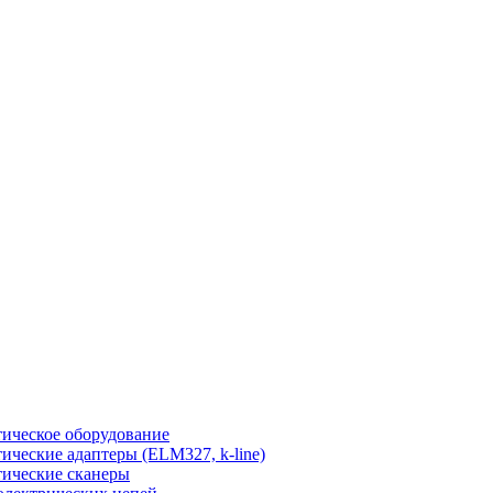
ическое оборудование
ические адаптеры (ELM327, k-line)
ические сканеры