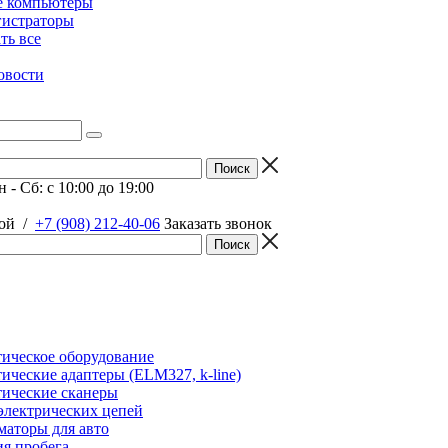
е компьютеры
гистраторы
ать все
овости
 - Сб: c 10:00 до 19:00
ой
/
+7 (908) 212-40-06
Заказать звонок
ическое оборудование
ические адаптеры (ELM327, k-line)
ические сканеры
электрических цепей
аторы для авто
я пробега