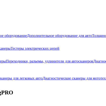
ое оборудование
Дополнительное оборудование для авто
Толщино
канеры
Тестеры электрических цепей
неры
Переходники, разъемы, удлинители для автосканеров
Диагно
канеры для легковых авто
Диагностические сканеры для мототех
ngPRO