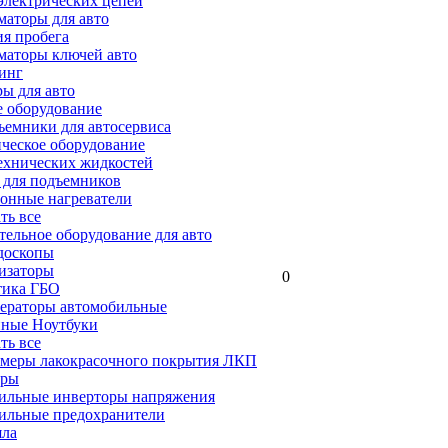
электрических цепей
аторы для авто
я пробега
маторы ключей авто
инг
ы для авто
 оборудование
емники для автосервиса
ческое оборудование
ехнических жидкостей
 для подъемников
онные нагреватели
ать все
ельное оборудование для авто
доскопы
изаторы
0
тика ГБО
ераторы автомобильные
ные Ноутбуки
ать все
меры лакокрасочного покрытия ЛКП
ары
ильные инверторы напряжения
ильные предохранители
яла