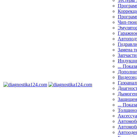
Тестеры 
Программ
Коррекци
Програм
Чип-тюн
Эмулятор
Гаражное
Автоподъ
Гидравли
Замена т
Запчасти
Индукци
... Показ
Дополнит
Видеоэн
Газоанал
Диагнос
Дымоген
Защищен
... Показ
Толщино
Аксессу
Автомоб
Автомоб
Автооде