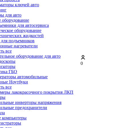
маторы ключей авто
инг
ы для авто
 оборудование
емники для автосервиса
ческое оборудование
ехнических жидкостей
 для подъемников
онные нагреватели
ать все
ельное оборудование для авто
доскопы
0
изаторы
тика ГБО
ераторы автомобильные
ные Ноутбуки
ать все
меры лакокрасочного покрытия ЛКП
ары
ильные инверторы напряжения
ильные предохранители
яла
е компьютеры
гистраторы