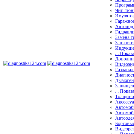
Програм
Чип-тюн
Эмулятор
Гаражное
Автоподъ
Гидравли
Замена т
Запчасти
Индукци
... Показ
Дополнит
Видеоэн
Газоанал
Диагнос
Дымоген
Защищен
... Показ
Толщино
Аксессу
Автомоб
Автомоб
Автооде
Бортовы
Видеоре