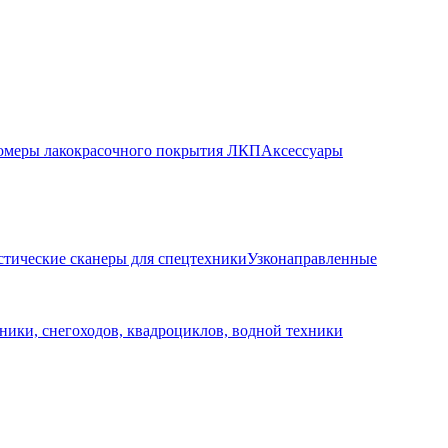
меры лакокрасочного покрытия ЛКП
Аксессуары
стические сканеры для спецтехники
Узконаправленные
ники, снегоходов, квадроциклов, водной техники