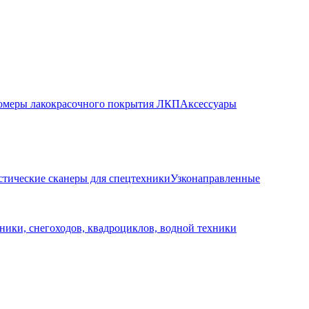
меры лакокрасочного покрытия ЛКП
Аксессуары
стические сканеры для спецтехники
Узконаправленные
ники, снегоходов, квадроциклов, водной техники