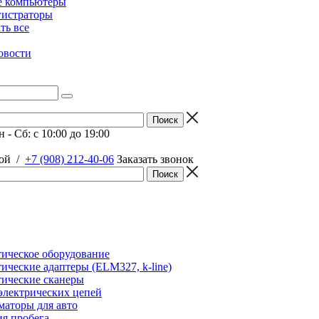
е компьютеры
гистраторы
ать все
овости
 - Сб: c 10:00 до 19:00
ой
/
+7 (908) 212-40-06
Заказать звонок
ическое оборудование
ические адаптеры (ELM327, k-line)
ические сканеры
электрических цепей
аторы для авто
я пробега