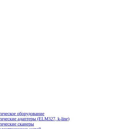
ическое оборудование
ические адаптеры (ELM327, k-line)
ические сканеры