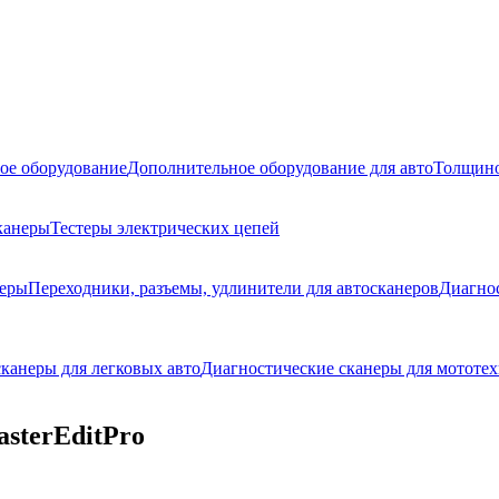
ое оборудование
Дополнительное оборудование для авто
Толщино
канеры
Тестеры электрических цепей
неры
Переходники, разъемы, удлинители для автосканеров
Диагно
канеры для легковых авто
Диагностические сканеры для мототех
sterEditPro