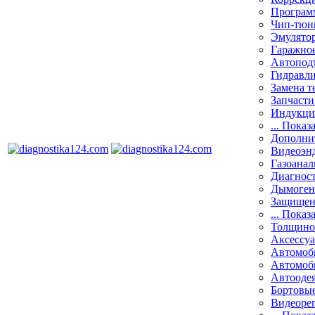
Програм
Чип-тюн
Эмулятор
Гаражное
Автоподъ
Гидравли
Замена т
Запчасти
Индукци
... Показ
Дополнит
Видеоэн
Газоанал
Диагнос
Дымоген
Защищен
... Показ
Толщино
Аксессу
Автомоб
Автомоб
Автооде
Бортовы
Видеоре