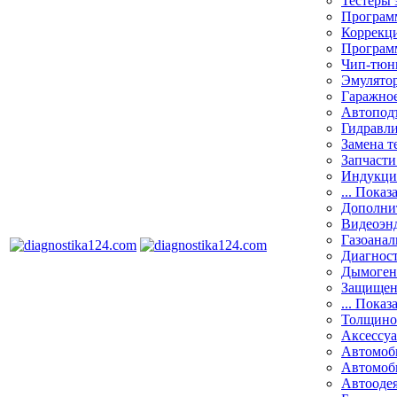
Тестеры 
Программ
Коррекци
Програм
Чип-тюн
Эмулятор
Гаражное
Автоподъ
Гидравли
Замена т
Запчасти
Индукци
... Показ
Дополнит
Видеоэн
Газоанал
Диагнос
Дымоген
Защищен
... Показ
Толщино
Аксессу
Автомоб
Автомоб
Автооде