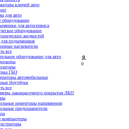
маторы ключей авто
инг
ы для авто
 оборудование
емники для автосервиса
ческое оборудование
ехнических жидкостей
 для подъемников
онные нагреватели
ать все
ельное оборудование для авто
доскопы
0
изаторы
тика ГБО
ераторы автомобильные
ные Ноутбуки
ать все
меры лакокрасочного покрытия ЛКП
ары
ильные инверторы напряжения
ильные предохранители
яла
е компьютеры
гистраторы