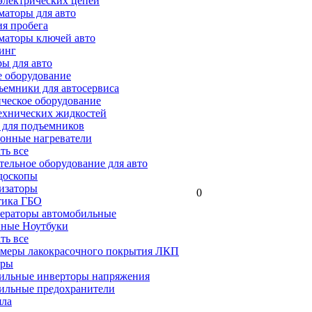
электрических цепей
аторы для авто
я пробега
маторы ключей авто
инг
ы для авто
 оборудование
емники для автосервиса
ческое оборудование
ехнических жидкостей
 для подъемников
онные нагреватели
ать все
ельное оборудование для авто
доскопы
изаторы
0
тика ГБО
ераторы автомобильные
ные Ноутбуки
ать все
меры лакокрасочного покрытия ЛКП
ары
ильные инверторы напряжения
ильные предохранители
яла