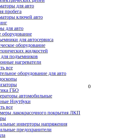
электрических цепей
аторы для авто
я пробега
маторы ключей авто
инг
ы для авто
 оборудование
емники для автосервиса
ческое оборудование
ехнических жидкостей
 для подъемников
онные нагреватели
ать все
ельное оборудование для авто
доскопы
изаторы
0
тика ГБО
ераторы автомобильные
ные Ноутбуки
ать все
меры лакокрасочного покрытия ЛКП
ары
ильные инверторы напряжения
ильные предохранители
яла