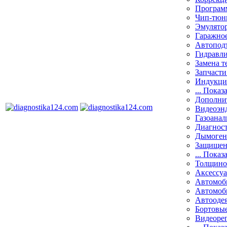
Програм
Чип-тюн
Эмулятор
Гаражное
Автоподъ
Гидравли
Замена т
Запчасти
Индукци
... Показ
Дополнит
Видеоэн
Газоанал
Диагнос
Дымоген
Защищен
... Показ
Толщино
Аксессу
Автомоб
Автомоб
Автооде
Бортовы
Видеоре