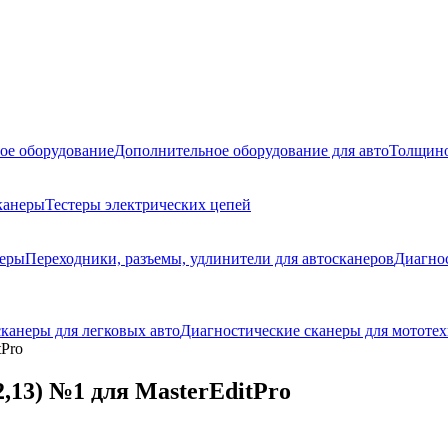
ое оборудование
Дополнительное оборудование для авто
Толщино
канеры
Тестеры электрических цепей
неры
Переходники, разъемы, удлинители для автосканеров
Диагно
канеры для легковых авто
Диагностические сканеры для мототех
tPro
,13) №1 для MasterEditPro