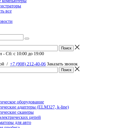
е компьютеры
гистраторы
ать все
овости
 - Сб: c 10:00 до 19:00
ой
/
+7 (908) 212-40-06
Заказать звонок
ическое оборудование
ические адаптеры (ELM327, k-line)
ические сканеры
электрических цепей
аторы для авто
я пробега