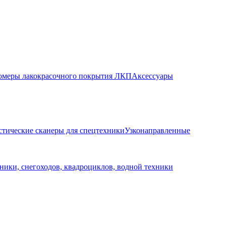
меры лакокрасочного покрытия ЛКП
Аксессуары
стические сканеры для спецтехники
Узконаправленные
ники, снегоходов, квадроциклов, водной техники