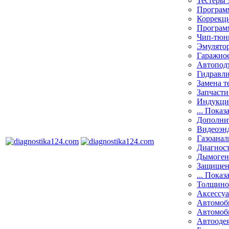
Тестеры 
Программ
Коррекци
Програм
Чип-тюн
Эмулятор
Гаражное
Автоподъ
Гидравли
Замена т
Запчасти
Индукци
... Показ
Дополнит
Видеоэн
Газоанал
Диагнос
Дымоген
Защищен
... Показ
Толщино
Аксессу
Автомоб
Автомоб
Автооде