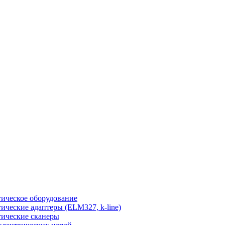
ическое оборудование
ические адаптеры (ELM327, k-line)
ические сканеры