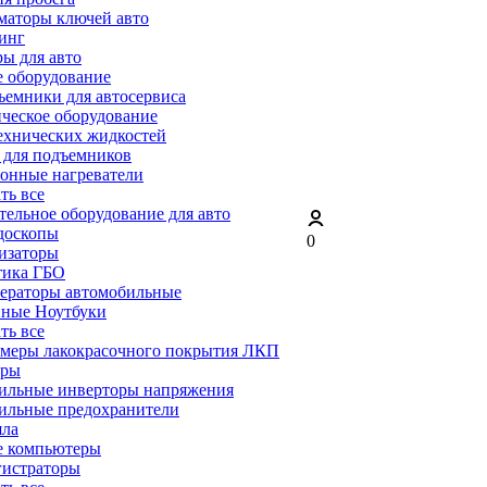
маторы ключей авто
инг
ы для авто
 оборудование
емники для автосервиса
ческое оборудование
ехнических жидкостей
 для подъемников
онные нагреватели
ать все
ельное оборудование для авто
доскопы
0
изаторы
тика ГБО
ераторы автомобильные
ные Ноутбуки
ать все
меры лакокрасочного покрытия ЛКП
ары
ильные инверторы напряжения
ильные предохранители
яла
е компьютеры
гистраторы