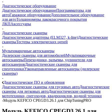
-
Диагностическое оборудование
Диагностическое оборудование
Программаторы для
авто
Гаражное оборудование
Дополнительное оборудование
для авто
Толщиномеры лакокрасочного покрытия
ЛКП
Аксессуары
-
Диагностические сканеры
Диагностические адаптеры (ELM327, k-line)
Диагностические
сканеры
Тестеры электрических цепей
-
Мультимарочные автосканеры
Дилерские сканеры для автомобилей
Мультимарочные
автосканеры
Переходники, разъемы, удлинители для
автосканеров
Диагностические сканеры для
спецтехники
Узконаправленные автосканеры (дилерские
сканеры)
-
Диагностическое ПО и обновления
Диагностические сканеры для грузовых авто
Диагностические
сканеры для легковых авто
Диагностические сканеры для
мототехники, снегоходов, квадроциклов, водной техники
-
Модуль KEFICO CPEGD3.26.1 для ChipTuningPRO
Модуль KEFICO CPEGD3.26.1 для