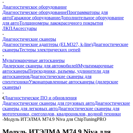
-
Диагностическое оборудование
Диагностическое оборудование
Программаторы для
авто
Гаражное оборудование
Дополнительное оборудование
для авто
Толщиномеры лакокрасочного покрытия
ЛКП
Аксессуары
-
Диагностические сканеры
Диагностические адаптеры (ELM327, k-line)
Диагностические
сканеры
Тестеры электрических цепей
-
Мультимарочные автосканеры
Дилерские сканеры для автомобилей
Мультимарочные
автосканеры
Переходники, разъемы, удлинители для
автосканеров
Диагностические сканеры для
спецтехники
Узконаправленные автосканеры (дилерские
сканеры)
-
Диагностическое ПО и обновления
Диагностические сканеры для грузовых авто
Диагностические
сканеры для легковых авто
Диагностические сканеры для
мототехники, снегоходов, квадроциклов, водной техники
-
Модуль ИТЭЛМА M74.9 Niva для ChipTuningPRO
Модуль ИТЭЛМА M74.9 Niva для