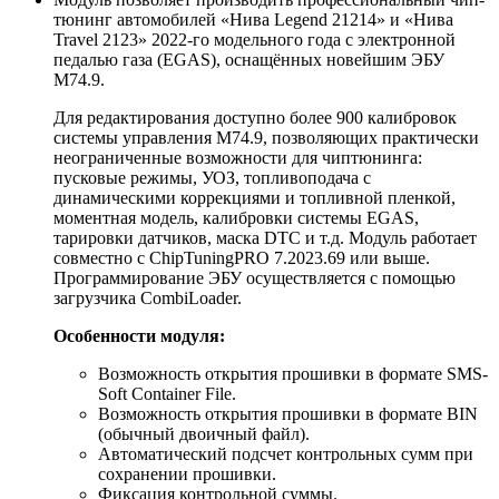
тюнинг автомобилей «Нива Legend 21214» и «Нива
Travel 2123» 2022-го модельного года с электронной
педалью газа (EGAS), оснащённых новейшим ЭБУ
M74.9.
Для редактирования доступно более 900 калибровок
системы управления M74.9, позволяющих практически
неограниченные возможности для чиптюнинга:
пусковые режимы, УОЗ, топливоподача с
динамическими коррекциями и топливной пленкой,
моментная модель, калибровки системы EGAS,
тарировки датчиков, маска DTC и т.д. Модуль работает
совместно с ChipTuningPRO 7.2023.69 или выше.
Программирование ЭБУ осуществляется с помощью
загрузчика CombiLoader.
Особенности модуля:
Возможность открытия прошивки в формате SMS-
Soft Container File.
Возможность открытия прошивки в формате BIN
(обычный двоичный файл).
Автоматический подсчет контрольных сумм при
сохранении прошивки.
Фиксация контрольной суммы.