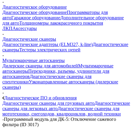
-
Диагностическое оборудование
Диагностическое оборудование
Программаторы для
авто
Гаражное оборудование
Дополнительное оборудование
для авто
Толщиномеры лакокрасочного покрытия
ЛКП
Аксессуары
-
Диагностические сканеры
Диагностические адаптеры (ELM327, k-line)
Диагностические
сканеры
Тестеры электрических цепей
-
Мультимарочные автосканеры
Дилерские сканеры для автомобилей
Мультимарочные
автосканеры
Переходники, разъемы, удлинители для
автосканеров
Диагностические сканеры для
спецтехники
Узконаправленные автосканеры (дилерские
сканеры)
-
Диагностическое ПО и обновления
Диагностические сканеры для грузовых авто
Диагностические
сканеры для легковых авто
Диагностические сканеры для
мототехники, снегоходов, квадроциклов, водной техники
-
Программный модуль для ДК-5: Отключение сажевого
фильтра (ID 3017)