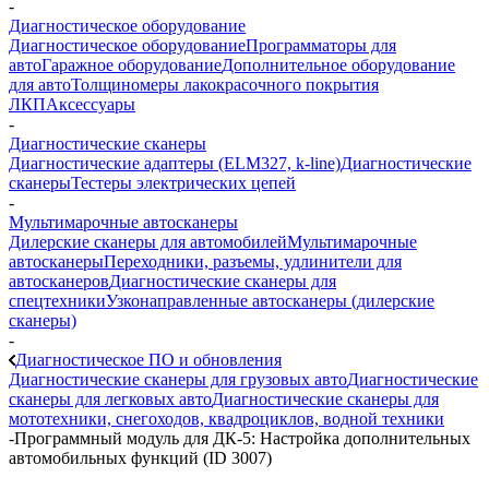
-
Диагностическое оборудование
Диагностическое оборудование
Программаторы для
авто
Гаражное оборудование
Дополнительное оборудование
для авто
Толщиномеры лакокрасочного покрытия
ЛКП
Аксессуары
-
Диагностические сканеры
Диагностические адаптеры (ELM327, k-line)
Диагностические
сканеры
Тестеры электрических цепей
-
Мультимарочные автосканеры
Дилерские сканеры для автомобилей
Мультимарочные
автосканеры
Переходники, разъемы, удлинители для
автосканеров
Диагностические сканеры для
спецтехники
Узконаправленные автосканеры (дилерские
сканеры)
-
Диагностическое ПО и обновления
Диагностические сканеры для грузовых авто
Диагностические
сканеры для легковых авто
Диагностические сканеры для
мототехники, снегоходов, квадроциклов, водной техники
-
Программный модуль для ДК-5: Настройка дополнительных
автомобильных функций (ID 3007)