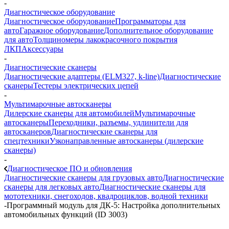
-
Диагностическое оборудование
Диагностическое оборудование
Программаторы для
авто
Гаражное оборудование
Дополнительное оборудование
для авто
Толщиномеры лакокрасочного покрытия
ЛКП
Аксессуары
-
Диагностические сканеры
Диагностические адаптеры (ELM327, k-line)
Диагностические
сканеры
Тестеры электрических цепей
-
Мультимарочные автосканеры
Дилерские сканеры для автомобилей
Мультимарочные
автосканеры
Переходники, разъемы, удлинители для
автосканеров
Диагностические сканеры для
спецтехники
Узконаправленные автосканеры (дилерские
сканеры)
-
Диагностическое ПО и обновления
Диагностические сканеры для грузовых авто
Диагностические
сканеры для легковых авто
Диагностические сканеры для
мототехники, снегоходов, квадроциклов, водной техники
-
Программный модуль для ДК-5: Настройка дополнительных
автомобильных функций (ID 3003)