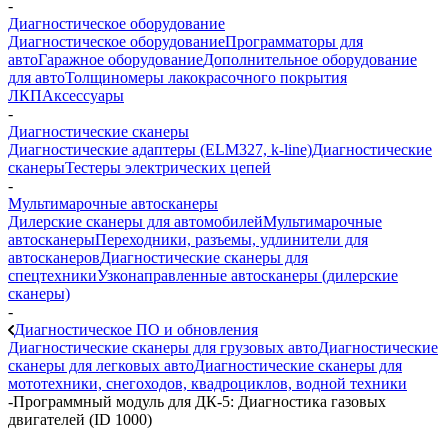
-
Диагностическое оборудование
Диагностическое оборудование
Программаторы для
авто
Гаражное оборудование
Дополнительное оборудование
для авто
Толщиномеры лакокрасочного покрытия
ЛКП
Аксессуары
-
Диагностические сканеры
Диагностические адаптеры (ELM327, k-line)
Диагностические
сканеры
Тестеры электрических цепей
-
Мультимарочные автосканеры
Дилерские сканеры для автомобилей
Мультимарочные
автосканеры
Переходники, разъемы, удлинители для
автосканеров
Диагностические сканеры для
спецтехники
Узконаправленные автосканеры (дилерские
сканеры)
-
Диагностическое ПО и обновления
Диагностические сканеры для грузовых авто
Диагностические
сканеры для легковых авто
Диагностические сканеры для
мототехники, снегоходов, квадроциклов, водной техники
-
Программный модуль для ДК-5: Диагностика газовых
двигателей (ID 1000)