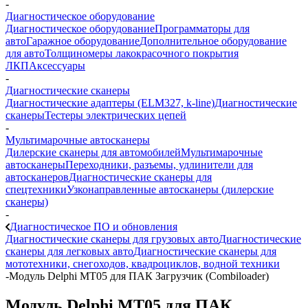
-
Диагностическое оборудование
Диагностическое оборудование
Программаторы для
авто
Гаражное оборудование
Дополнительное оборудование
для авто
Толщиномеры лакокрасочного покрытия
ЛКП
Аксессуары
-
Диагностические сканеры
Диагностические адаптеры (ELM327, k-line)
Диагностические
сканеры
Тестеры электрических цепей
-
Мультимарочные автосканеры
Дилерские сканеры для автомобилей
Мультимарочные
автосканеры
Переходники, разъемы, удлинители для
автосканеров
Диагностические сканеры для
спецтехники
Узконаправленные автосканеры (дилерские
сканеры)
-
Диагностическое ПО и обновления
Диагностические сканеры для грузовых авто
Диагностические
сканеры для легковых авто
Диагностические сканеры для
мототехники, снегоходов, квадроциклов, водной техники
-
Модуль Delphi MT05 для ПАК Загрузчик (Combiloader)
Модуль Delphi MT05 для ПАК