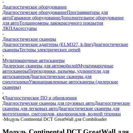
-
Диагностическое оборудование
Диагностическое оборудование
Программаторы для
авто
Гаражное оборудование
Дополнительное оборудование
для авто
Толщиномеры лакокрасочного покрытия
ЛКП
Аксессуары
-
Диагностические сканеры
Диагностические адаптеры (ELM327, k-line)
Диагностические
сканеры
Тестеры электрических цепей
-
Мультимарочные автосканеры
Дилерские сканеры для автомобилей
Мультимарочные
автосканеры
Переходники, разъемы, удлинители для
автосканеров
Диагностические сканеры для
спецтехники
Узконаправленные автосканеры (дилерские
сканеры)
-
Диагностическое ПО и обновления
Диагностические сканеры для грузовых авто
Диагностические
сканеры для легковых авто
Диагностические сканеры для
мототехники, снегоходов, квадроциклов, водной техники
-
Модуль Continental DCT GreatWall для Combiloader
Модуль Continental DCT GreatWall для