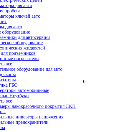
электрических цепей
аторы для авто
я пробега
маторы ключей авто
инг
ы для авто
 оборудование
емники для автосервиса
ческое оборудование
ехнических жидкостей
 для подъемников
онные нагреватели
ать все
ельное оборудование для авто
доскопы
изаторы
0
тика ГБО
ераторы автомобильные
ные Ноутбуки
ать все
меры лакокрасочного покрытия ЛКП
ары
ильные инверторы напряжения
ильные предохранители
яла