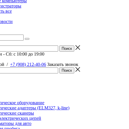
е компьютеры
гистраторы
ать все
овости
 - Сб: c 10:00 до 19:00
ой
/
+7 (908) 212-40-06
Заказать звонок
ическое оборудование
ические адаптеры (ELM327, k-line)
ические сканеры
электрических цепей
аторы для авто
я пробега