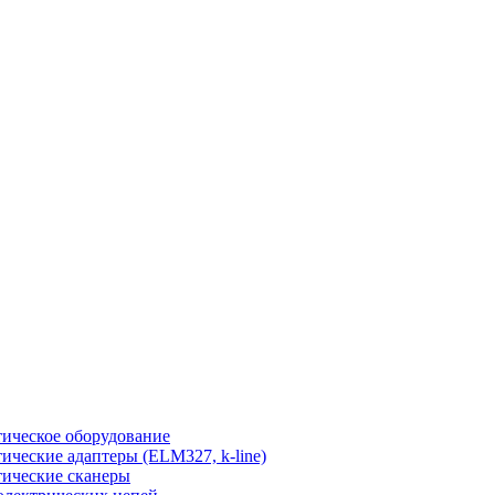
ическое оборудование
ические адаптеры (ELM327, k-line)
ические сканеры