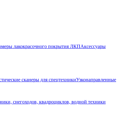
меры лакокрасочного покрытия ЛКП
Аксессуары
стические сканеры для спецтехники
Узконаправленные
ники, снегоходов, квадроциклов, водной техники