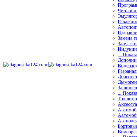
Програм
Чип-тюн
Эмулятор
Гаражное
Автоподъ
Гидравли
Замена т
Запчасти
Индукци
... Показ
Дополнит
Видеоэн
Газоанал
Диагнос
Дымоген
Защищен
... Показ
Толщино
Аксессу
Автомоб
Автомоб
Автооде
Бортовы
Видеоре