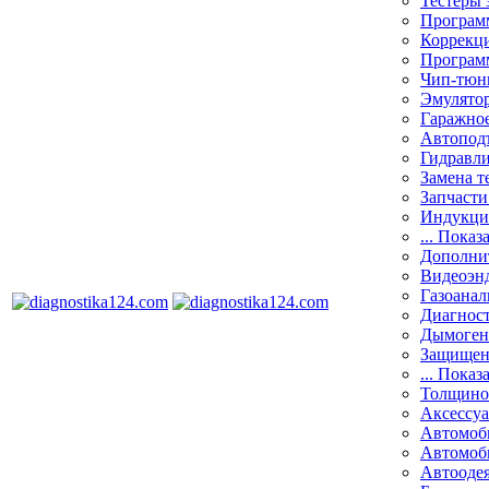
Тестеры 
Программ
Коррекци
Програм
Чип-тюн
Эмулятор
Гаражное
Автоподъ
Гидравли
Замена т
Запчасти
Индукци
... Показ
Дополнит
Видеоэн
Газоанал
Диагнос
Дымоген
Защищен
... Показ
Толщино
Аксессу
Автомоб
Автомоб
Автооде