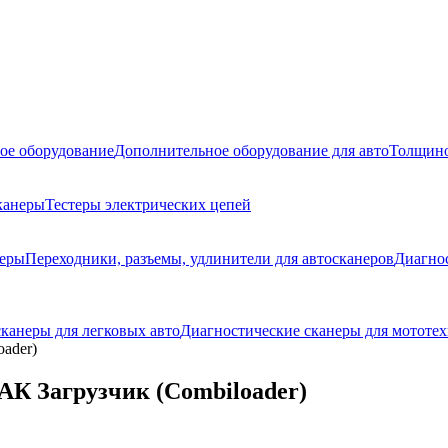
ое оборудование
Дополнительное оборудование для авто
Толщино
канеры
Тестеры электрических цепей
неры
Переходники, разъемы, удлинители для автосканеров
Диагно
канеры для легковых авто
Диагностические сканеры для мототех
ader)
К Загрузчик (Combiloader)