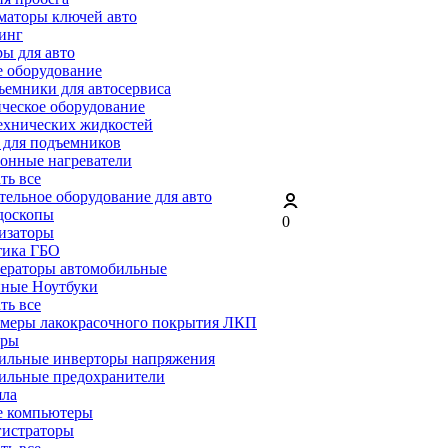
маторы ключей авто
инг
ы для авто
 оборудование
емники для автосервиса
ческое оборудование
ехнических жидкостей
 для подъемников
онные нагреватели
ать все
ельное оборудование для авто
доскопы
0
изаторы
тика ГБО
ераторы автомобильные
ные Ноутбуки
ать все
меры лакокрасочного покрытия ЛКП
ары
ильные инверторы напряжения
ильные предохранители
яла
е компьютеры
гистраторы