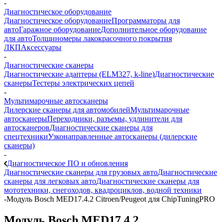
-
Диагностическое оборудование
Диагностическое оборудование
Программаторы для
авто
Гаражное оборудование
Дополнительное оборудование
для авто
Толщиномеры лакокрасочного покрытия
ЛКП
Аксессуары
-
Диагностические сканеры
Диагностические адаптеры (ELM327, k-line)
Диагностические
сканеры
Тестеры электрических цепей
-
Мультимарочные автосканеры
Дилерские сканеры для автомобилей
Мультимарочные
автосканеры
Переходники, разъемы, удлинители для
автосканеров
Диагностические сканеры для
спецтехники
Узконаправленные автосканеры (дилерские
сканеры)
-
Диагностическое ПО и обновления
Диагностические сканеры для грузовых авто
Диагностические
сканеры для легковых авто
Диагностические сканеры для
мототехники, снегоходов, квадроциклов, водной техники
-
Модуль Bosch MED17.4.2 Citroen/Peugeot для ChipTuningPRO
Модуль Bosch MED17.4.2