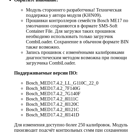
Модуль стороннего разработчика! Техническая
поддержка у автора модуля (KHN09).
Прошивки контроллеров семейств Bosch МE17 по
умолчанию сохраняются в формате SMS-Soft
Container File. Для загрузки таких прошивок
необходимо использовать только загрузчик
CombiLoader. Сохранение в обычном формате BIN
также возможно.
Запись прошивок с изменёнными калибровками
диагностическим методом возможна при помощи
загрузчика CombiLoader.
Поддерживаемые версии ПО:
Bosch_MED17.4.2_LL_G110C_22_0
Bosch_MED17.4.2_7F140G
Bosch_MED17.4.2_7G140F
Bosch_MED17.4.2_8I111C
Bosch_MED17.4.2_8I120C
Bosch_MED17.4.2_8I121C
Bosch_MED17.4.2_8I141D
Для изменения доступно более 250 калибровок. Модуль
производит подсчёт контрольных сумм при сохранении