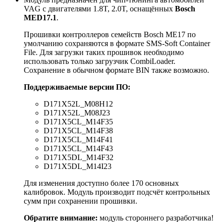
VAG с двигателями 1.8T, 2.0T, оснащённых
Bosch
MED17.1
.
Прошивки контроллеров семейств Bosch МE17 по
умолчанию сохраняются в формате SMS-Soft Container
File. Для загрузки таких прошивок необходимо
использовать только загрузчик CombiLoader.
Сохранение в обычном формате BIN также возможно.
Поддерживаемые версии ПО:
D171X52L_M08H12
D171X52L_M08J23
D171X5CL_M14F35
D171X5CL_M14F38
D171X5CL_M14F41
D171X5CL_M14F43
D171X5DL_M14F32
D171X5DL_M14I23
Для изменения доступно более 170 основных
калибровок. Модуль производит подсчёт контрольных
сумм при сохранении прошивки.
Обратите внимание:
модуль стороннего разработчика!