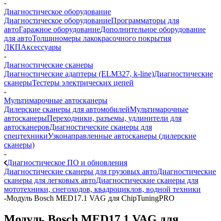
-
Диагностическое оборудование
Диагностическое оборудование
Программаторы для
авто
Гаражное оборудование
Дополнительное оборудование
для авто
Толщиномеры лакокрасочного покрытия
ЛКП
Аксессуары
-
Диагностические сканеры
Диагностические адаптеры (ELM327, k-line)
Диагностические
сканеры
Тестеры электрических цепей
-
Мультимарочные автосканеры
Дилерские сканеры для автомобилей
Мультимарочные
автосканеры
Переходники, разъемы, удлинители для
автосканеров
Диагностические сканеры для
спецтехники
Узконаправленные автосканеры (дилерские
сканеры)
-
Диагностическое ПО и обновления
Диагностические сканеры для грузовых авто
Диагностические
сканеры для легковых авто
Диагностические сканеры для
мототехники, снегоходов, квадроциклов, водной техники
-
Модуль Bosch MED17.1 VAG для ChipTuningPRO
Модуль Bosch MED17.1 VAG для