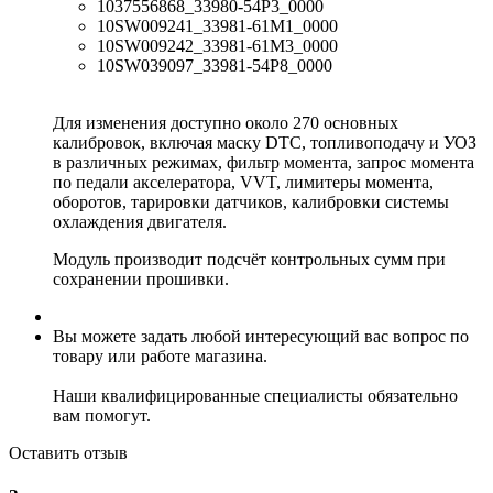
1037556868_33980-54P3_0000
10SW009241_33981-61M1_0000
10SW009242_33981-61M3_0000
10SW039097_33981-54P8_0000
Для изменения доступно около 270 основных
калибровок, включая маску DTC, топливоподачу и УОЗ
в различных режимах, фильтр момента, запрос момента
по педали акселератора, VVT, лимитеры момента,
оборотов, тарировки датчиков, калибровки системы
охлаждения двигателя.
Модуль производит подсчёт контрольных сумм при
сохранении прошивки.
Вы можете задать любой интересующий вас вопрос по
товару или работе магазина.
Наши квалифицированные специалисты обязательно
вам помогут.
Оставить отзыв