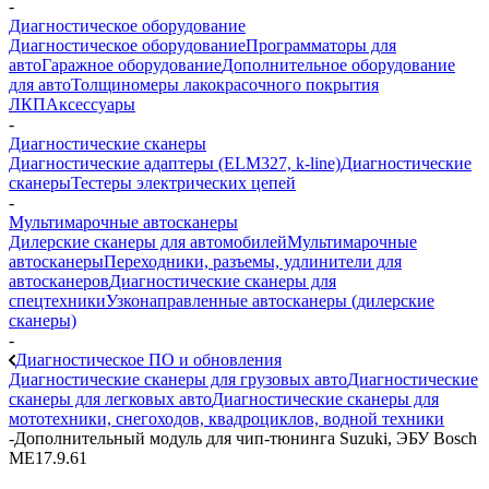
-
Диагностическое оборудование
Диагностическое оборудование
Программаторы для
авто
Гаражное оборудование
Дополнительное оборудование
для авто
Толщиномеры лакокрасочного покрытия
ЛКП
Аксессуары
-
Диагностические сканеры
Диагностические адаптеры (ELM327, k-line)
Диагностические
сканеры
Тестеры электрических цепей
-
Мультимарочные автосканеры
Дилерские сканеры для автомобилей
Мультимарочные
автосканеры
Переходники, разъемы, удлинители для
автосканеров
Диагностические сканеры для
спецтехники
Узконаправленные автосканеры (дилерские
сканеры)
-
Диагностическое ПО и обновления
Диагностические сканеры для грузовых авто
Диагностические
сканеры для легковых авто
Диагностические сканеры для
мототехники, снегоходов, квадроциклов, водной техники
-
Дополнительный модуль для чип-тюнинга Suzuki, ЭБУ Bosch
ME17.9.61