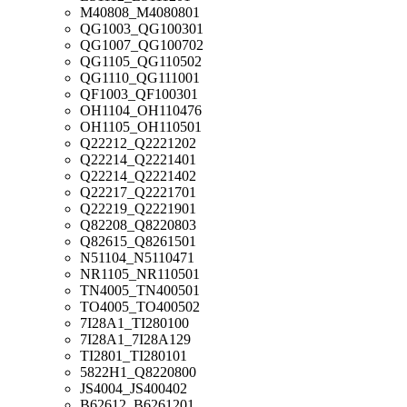
M40808_M4080801
QG1003_QG100301
QG1007_QG100702
QG1105_QG110502
QG1110_QG111001
QF1003_QF100301
OH1104_OH110476
OH1105_OH110501
Q22212_Q2221202
Q22214_Q2221401
Q22214_Q2221402
Q22217_Q2221701
Q22219_Q2221901
Q82208_Q8220803
Q82615_Q8261501
N51104_N5110471
NR1105_NR110501
TN4005_TN400501
TO4005_TO400502
7I28A1_TI280100
7I28A1_7I28A129
TI2801_TI280101
5822H1_Q8220800
JS4004_JS400402
B62612_B6261201