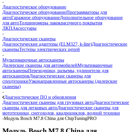
-
Диагностическое оборудование
Диагностическое оборудование
Программаторы для
авто
Гаражное оборудование
Дополнительное оборудование
для авто
Толщиномеры лакокрасочного покрытия
ЛКП
Аксессуары
-
Диагностические сканеры
Диагностические адаптеры (ELM327, k-line)
Диагностические
сканеры
Тестеры электрических цепей
-
Мультимарочные автосканеры
Дилерские сканеры для автомобилей
Мультимарочные
автосканеры
Переходники, разъемы, удлинители для
автосканеров
Диагностические сканеры для
спецтехники
Узконаправленные автосканеры (дилерские
сканеры)
-
Диагностическое ПО и обновления
Диагностические сканеры для грузовых авто
Диагностические
сканеры для легковых авто
Диагностические сканеры для
мототехники, снегоходов, квадроциклов, водной техники
-
Модуль Bosch M7.8 China для ChipTuningPRO
Модуль Bosch M7.8 China для