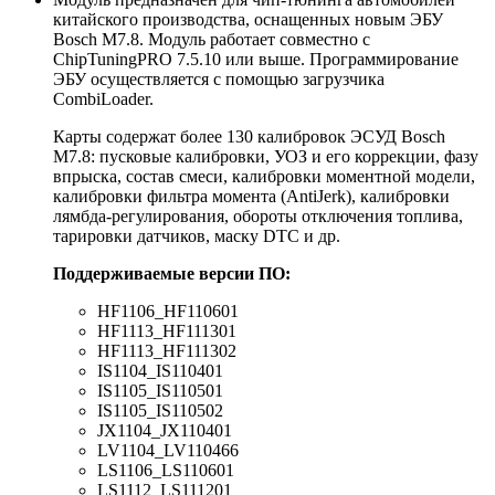
китайского производства, оснащенных новым ЭБУ
Bosch M7.8. Модуль работает совместно с
ChipTuningPRO 7.5.10 или выше. Программирование
ЭБУ осуществляется с помощью загрузчика
CombiLoader.
Карты содержат более 130 калибровок ЭСУД Bosch
M7.8: пусковые калибровки, УОЗ и его коррекции, фазу
впрыска, состав смеси, калибровки моментной модели,
калибровки фильтра момента (AntiJerk), калибровки
лямбда-регулирования, обороты отключения топлива,
тарировки датчиков, маску DTC и др.
Поддерживаемые версии ПО:
HF1106_HF110601
HF1113_HF111301
HF1113_HF111302
IS1104_IS110401
IS1105_IS110501
IS1105_IS110502
JX1104_JX110401
LV1104_LV110466
LS1106_LS110601
LS1112_LS111201