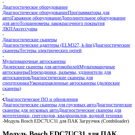
-
Диагностическое оборудование
Диагностическое оборудование
Программаторы для
авто
Гаражное оборудование
Дополнительное оборудование
для авто
Толщиномеры лакокрасочного покрытия
ЛКП
Аксессуары
-
Диагностические сканеры
Диагностические адаптеры (ELM327, k-line)
Диагностические
сканеры
Тестеры электрических цепей
-
Мультимарочные автосканеры
Дилерские сканеры для автомобилей
Мультимарочные
автосканеры
Переходники, разъемы, удлинители для
автосканеров
Диагностические сканеры для
спецтехники
Узконаправленные автосканеры (дилерские
сканеры)
-
Диагностическое ПО и обновления
Диагностические сканеры для грузовых авто
Диагностические
сканеры для легковых авто
Диагностические сканеры для
мототехники, снегоходов, квадроциклов, водной техники
-
Модуль Bosch EDC7UC31 для ПАК Загрузчик (Combiloader)
Модуль Bosch EDC7UC31 для ПАК