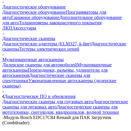
-
Диагностическое оборудование
Диагностическое оборудование
Программаторы для
авто
Гаражное оборудование
Дополнительное оборудование
для авто
Толщиномеры лакокрасочного покрытия
ЛКП
Аксессуары
-
Диагностические сканеры
Диагностические адаптеры (ELM327, k-line)
Диагностические
сканеры
Тестеры электрических цепей
-
Мультимарочные автосканеры
Дилерские сканеры для автомобилей
Мультимарочные
автосканеры
Переходники, разъемы, удлинители для
автосканеров
Диагностические сканеры для
спецтехники
Узконаправленные автосканеры (дилерские
сканеры)
-
Диагностическое ПО и обновления
Диагностические сканеры для грузовых авто
Диагностические
сканеры для легковых авто
Диагностические сканеры для
мототехники, снегоходов, квадроциклов, водной техники
-
Модуль Bosch EDC17C84 Renault для ПАК Загрузчик
(Сombiloader)