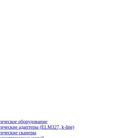
ическое оборудование
ические адаптеры (ELM327, k-line)
ические сканеры