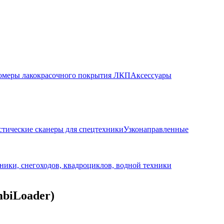
меры лакокрасочного покрытия ЛКП
Аксессуары
стические сканеры для спецтехники
Узконаправленные
ники, снегоходов, квадроциклов, водной техники
biLoader)