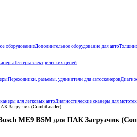
ое оборудование
Дополнительное оборудование для авто
Толщино
канеры
Тестеры электрических цепей
неры
Переходники, разъемы, удлинители для автосканеров
Диагно
канеры для легковых авто
Диагностические сканеры для мототех
АК Загрузчик (CombiLoader)
Bosch ME9 BSM для ПАК Загрузчик (Com