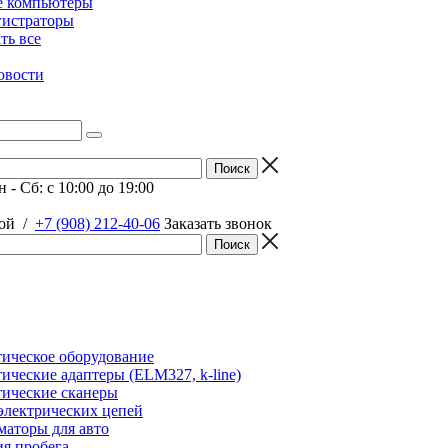
е компьютеры
гистраторы
ать все
овости
 - Сб: c 10:00 до 19:00
ой
/
+7 (908) 212-40-06
Заказать звонок
ическое оборудование
ические адаптеры (ELM327, k-line)
ические сканеры
электрических цепей
аторы для авто
я пробега