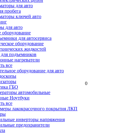
электрических цепей
аторы для авто
я пробега
маторы ключей авто
инг
ы для авто
 оборудование
емники для автосервиса
ческое оборудование
ехнических жидкостей
 для подъемников
онные нагреватели
ать все
ельное оборудование для авто
доскопы
изаторы
0
тика ГБО
ераторы автомобильные
ные Ноутбуки
ать все
меры лакокрасочного покрытия ЛКП
ары
ильные инверторы напряжения
ильные предохранители
яла