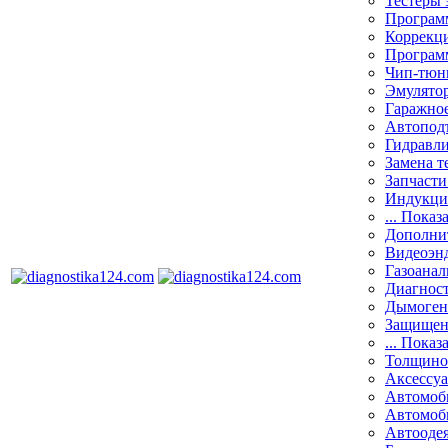
Тестеры 
Программ
Коррекци
Програм
Чип-тюн
Эмулятор
Гаражное
Автоподъ
Гидравли
Замена т
Запчасти
Индукци
... Показ
Дополнит
Видеоэн
Газоанал
Диагнос
Дымоген
Защищен
... Показ
Толщино
Аксессу
Автомоб
Автомоб
Автооде