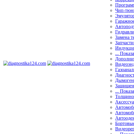
Програм
Чип-тюн
Эмулятор
Гаражное
Автоподъ
Гидравли
Замена т
Запчасти
Индукци
... Показ
Дополнит
Видеоэн
Газоанал
Диагнос
Дымоген
Защищен
... Показ
Толщино
Аксессу
Автомоб
Автомоб
Автооде
Бортовы
Видеоре