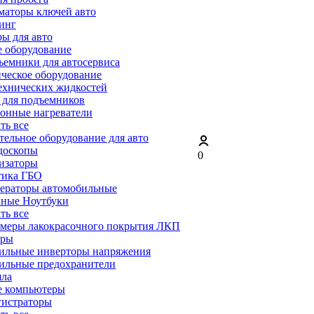
маторы ключей авто
инг
ы для авто
 оборудование
емники для автосервиса
ческое оборудование
ехнических жидкостей
 для подъемников
онные нагреватели
ать все
ельное оборудование для авто
доскопы
0
изаторы
тика ГБО
ераторы автомобильные
ные Ноутбуки
ать все
меры лакокрасочного покрытия ЛКП
ары
ильные инверторы напряжения
ильные предохранители
яла
е компьютеры
гистраторы