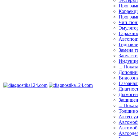
Тестеры 
Программ
Коррекци
Програм
Чип-тюн
Эмулятор
Гаражное
Автоподъ
Гидравли
Замена т
Запчасти
Индукци
... Показ
Дополнит
Видеоэн
Газоанал
Диагнос
Дымоген
Защищен
... Показ
Толщино
Аксессу
Автомоб
Автомоб
Автооде