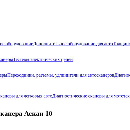
ое оборудование
Дополнительное оборудование для авто
Толщино
канеры
Тестеры электрических цепей
неры
Переходники, разъемы, удлинители для автосканеров
Диагно
канеры для легковых авто
Диагностические сканеры для мототех
сканера Аскан 10