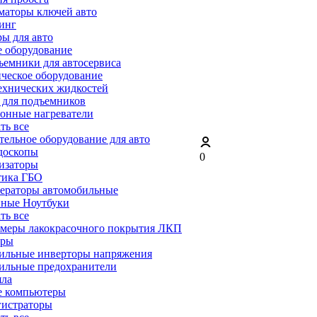
маторы ключей авто
инг
ы для авто
 оборудование
емники для автосервиса
ческое оборудование
ехнических жидкостей
 для подъемников
онные нагреватели
ать все
ельное оборудование для авто
доскопы
0
изаторы
тика ГБО
ераторы автомобильные
ные Ноутбуки
ать все
меры лакокрасочного покрытия ЛКП
ары
ильные инверторы напряжения
ильные предохранители
яла
е компьютеры
гистраторы