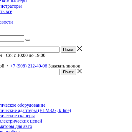
е компьютеры
гистраторы
ать все
овости
 - Сб: c 10:00 до 19:00
ой
/
+7 (908) 212-40-06
Заказать звонок
ическое оборудование
ические адаптеры (ELM327, k-line)
ические сканеры
электрических цепей
аторы для авто
я пробега