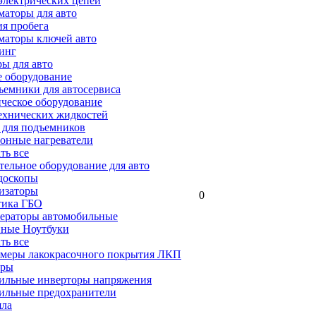
электрических цепей
аторы для авто
я пробега
маторы ключей авто
инг
ы для авто
 оборудование
емники для автосервиса
ческое оборудование
ехнических жидкостей
 для подъемников
онные нагреватели
ать все
ельное оборудование для авто
доскопы
изаторы
0
тика ГБО
ераторы автомобильные
ные Ноутбуки
ать все
меры лакокрасочного покрытия ЛКП
ары
ильные инверторы напряжения
ильные предохранители
яла