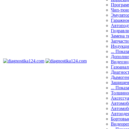
Програм
Чип-тюн
Эмулятор
Гаражное
Автоподъ
Гидравли
Замена т
Запчасти
Индукци
... Показ
Дополнит
Видеоэн
Газоанал
Диагнос
Дымоген
Защищен
... Показ
Толщино
Аксессу
Автомоб
Автомоб
Автооде
Бортовы
Видеоре