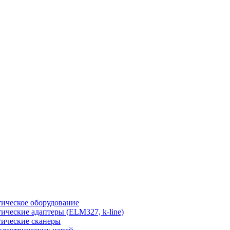
ическое оборудование
ические адаптеры (ELM327, k-line)
ические сканеры