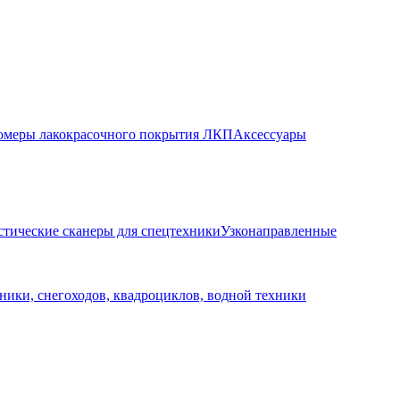
меры лакокрасочного покрытия ЛКП
Аксессуары
стические сканеры для спецтехники
Узконаправленные
ники, снегоходов, квадроциклов, водной техники