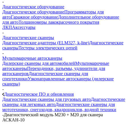
-
Диагностическое оборудование
Диагностическое оборудование
Программаторы для
авто
Гаражное оборудование
Дополнительное оборудование
для авто
Толщиномеры лакокрасочного покрытия
ЛКП
Аксессуары
-
Диагностические сканеры
Диагностические адаптеры (ELM327, k-line)
Диагностические
сканеры
Тестеры электрических цепей
-
Мультимарочные автосканеры
Дилерские сканеры для автомобилей
Мультимарочные
автосканеры
Переходники, разъемы, удлинители для
автосканеров
Диагностические сканеры для
спецтехники
Узконаправленные автосканеры (дилерские
сканеры)
-
Диагностическое ПО и обновления
Диагностические сканеры для грузовых авто
Диагностические
сканеры для легковых авто
Диагностические сканеры для
мототехники, снегоходов, квадроциклов, водной техники
-
Диагностический модуль М230 + М20 для сканера
АСКАН-10