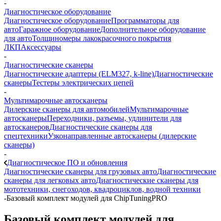
-
Диагностическое оборудование
Диагностическое оборудование
Программаторы для
авто
Гаражное оборудование
Дополнительное оборудование
для авто
Толщиномеры лакокрасочного покрытия
ЛКП
Аксессуары
-
Диагностические сканеры
Диагностические адаптеры (ELM327, k-line)
Диагностические
сканеры
Тестеры электрических цепей
-
Мультимарочные автосканеры
Дилерские сканеры для автомобилей
Мультимарочные
автосканеры
Переходники, разъемы, удлинители для
автосканеров
Диагностические сканеры для
спецтехники
Узконаправленные автосканеры (дилерские
сканеры)
-
Диагностическое ПО и обновления
Диагностические сканеры для грузовых авто
Диагностические
сканеры для легковых авто
Диагностические сканеры для
мототехники, снегоходов, квадроциклов, водной техники
-
Базовый комплект модулей для ChipTuningPRO
Базовый комплект модулей для