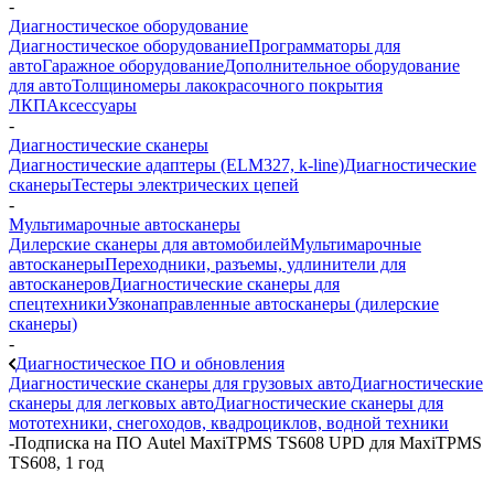
-
Диагностическое оборудование
Диагностическое оборудование
Программаторы для
авто
Гаражное оборудование
Дополнительное оборудование
для авто
Толщиномеры лакокрасочного покрытия
ЛКП
Аксессуары
-
Диагностические сканеры
Диагностические адаптеры (ELM327, k-line)
Диагностические
сканеры
Тестеры электрических цепей
-
Мультимарочные автосканеры
Дилерские сканеры для автомобилей
Мультимарочные
автосканеры
Переходники, разъемы, удлинители для
автосканеров
Диагностические сканеры для
спецтехники
Узконаправленные автосканеры (дилерские
сканеры)
-
Диагностическое ПО и обновления
Диагностические сканеры для грузовых авто
Диагностические
сканеры для легковых авто
Диагностические сканеры для
мототехники, снегоходов, квадроциклов, водной техники
-
Подписка на ПО Autel MaxiTPMS TS608 UPD для MaxiTPMS
TS608, 1 год