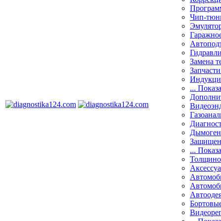
Програм
Чип-тюн
Эмулятор
Гаражное
Автоподъ
Гидравли
Замена т
Запчасти
Индукци
... Показ
Дополнит
Видеоэн
Газоанал
Диагнос
Дымоген
Защищен
... Показ
Толщино
Аксессу
Автомоб
Автомоб
Автооде
Бортовы
Видеоре