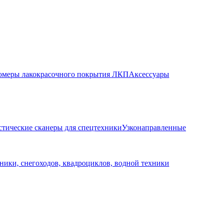
меры лакокрасочного покрытия ЛКП
Аксессуары
стические сканеры для спецтехники
Узконаправленные
ники, снегоходов, квадроциклов, водной техники