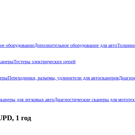
ое оборудование
Дополнительное оборудование для авто
Толщино
канеры
Тестеры электрических цепей
неры
Переходники, разъемы, удлинители для автосканеров
Диагно
канеры для легковых авто
Диагностические сканеры для мототех
PD, 1 год