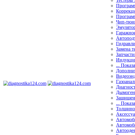
Тестеры 
Программ
Коррекци
Програм
Чип-тюн
Эмулятор
Гаражное
Автоподъ
Гидравли
Замена т
Запчасти
Индукци
... Показ
Дополнит
Видеоэн
Газоанал
Диагнос
Дымоген
Защищен
... Показ
Толщино
Аксессу
Автомоб
Автомоб
Автооде