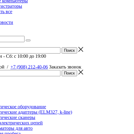
е компьютеры
гистраторы
ать все
овости
 - Сб: c 10:00 до 19:00
ой
/
+7 (908) 212-40-06
Заказать звонок
ическое оборудование
ические адаптеры (ELM327, k-line)
ические сканеры
электрических цепей
аторы для авто
я пробега