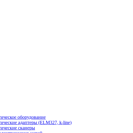
ическое оборудование
ические адаптеры (ELM327, k-line)
ические сканеры