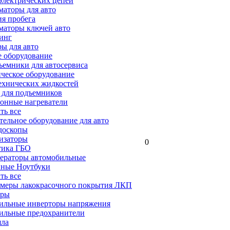
электрических цепей
аторы для авто
я пробега
маторы ключей авто
инг
ы для авто
 оборудование
емники для автосервиса
ческое оборудование
ехнических жидкостей
 для подъемников
онные нагреватели
ать все
ельное оборудование для авто
доскопы
изаторы
0
тика ГБО
ераторы автомобильные
ные Ноутбуки
ать все
меры лакокрасочного покрытия ЛКП
ары
ильные инверторы напряжения
ильные предохранители
яла