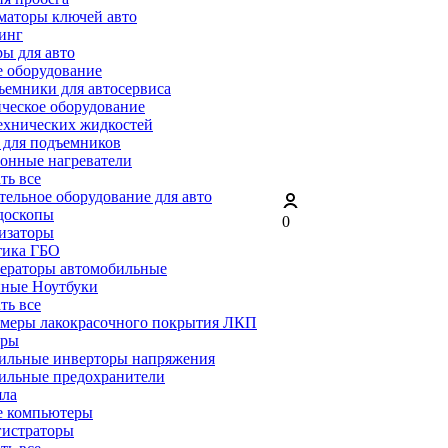
маторы ключей авто
инг
ы для авто
 оборудование
емники для автосервиса
ческое оборудование
ехнических жидкостей
 для подъемников
онные нагреватели
ать все
ельное оборудование для авто
доскопы
0
изаторы
тика ГБО
ераторы автомобильные
ные Ноутбуки
ать все
меры лакокрасочного покрытия ЛКП
ары
ильные инверторы напряжения
ильные предохранители
яла
е компьютеры
гистраторы