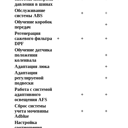
давления в шинах
Обслуживание
+
+
системы ABS
Обучение коробок
+
передач
Регенерация
сажевого фильтра
+
+
+
DPF
Обучение датчика
положения
+
коленвала
Адаптация люка
+
Адаптация
регулируемой
+
подвески
Работа с системой
адаптивного
+
+
освещения AFS
Сброс системы
учета мочевины
+
+
Adblue
Настройка
соотношения