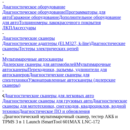
-
Диагностическое оборудование
Диагностическое оборудование
Программаторы для
авто
Гаражное оборудование
Дополнительное оборудование
для авто
Толщиномеры лакокрасочного покрытия
ЛКП
Аксессуары
-
Диагностические сканеры
Диагностические адаптеры (ELM327, k-line)
Диагностические
сканеры
Тестеры электрических цепей
-
Мультимарочные автосканеры
Дилерские сканеры для автомобилей
Мультимарочные
автосканеры
Переходники, разъемы, удлинители для
автосканеров
Диагностические сканеры для
спецтехники
Узконаправленные автосканеры (дилерские
сканеры)
-
Диагностические сканеры для легковых авто
Диагностические сканеры для грузовых авто
Диагностические
сканеры для мототехники, снегоходов, квадроциклов, водной
техники
Диагностическое ПО и обновления
-
Диагностический мультимарочный сканер, тестер АКБ и
TPMS 3 в 1 Launch iSmartTool 601MAX LNC-172