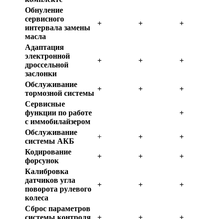
Обнуление
сервисного
+
+
+
интервала замены
масла
Адаптация
электронной
+
+
+
дроссельной
заслонки
Обслуживание
+
+
+
тормозной системы
Сервисные
функции по работе
+
с иммобилайзером
Обслуживание
+
+
+
системы АКБ
Кодирование
+
+
+
форсунок
Калибровка
датчиков угла
+
+
+
поворота рулевого
колеса
Сброс параметров
системы контроля
+
+
+