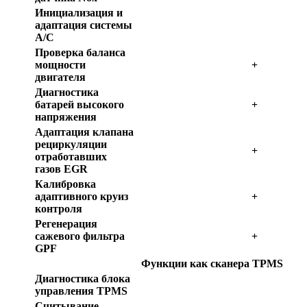
Инициализация и
адаптация системы
A/C
Проверка баланса
мощности
+
двигателя
Диагностика
батарей высокого
+
напряжения
Адаптация клапана
рециркуляции
+
отработавших
газов EGR
Калибровка
адаптивного круиз
+
контроля
Регенерация
сажевого фильтра
+
GPF
Функции как сканера TPMS
Диагностика блока
управления TPMS
Считывание