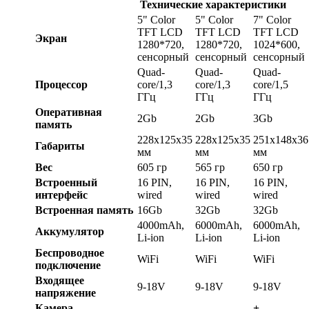
Технические характеристики
5" Color
5" Color
7" Color
TFT LCD
TFT LCD
TFT LCD
Экран
1280*720,
1280*720,
1024*600,
сенсорный
сенсорный
сенсорный
Quad-
Quad-
Quad-
Процессор
core/1,3
core/1,3
core/1,5
ГГц
ГГц
ГГц
Оперативная
2Gb
2Gb
3Gb
память
228x125x35
228x125x35
251x148x36
Габариты
мм
мм
мм
Вес
605 гр
565 гр
650 гр
Встроенный
16 PIN,
16 PIN,
16 PIN,
интерфейс
wired
wired
wired
Встроенная память
16Gb
32Gb
32Gb
4000mAh,
6000mAh,
6000mAh,
Аккумулятор
Li-ion
Li-ion
Li-ion
Беспроводное
WiFi
WiFi
WiFi
подключение
Входящее
9-18V
9-18V
9-18V
напряжение
Камера
+