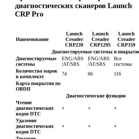
диагностических сканеров Launch
CRP Pro
Launch
Launch
Launch
Наименование
Creader
Creader
Creader
CRP239
CRP129S
CRP359
Диагностируемые системы и покрыти
Диагностируемые
ENG/ABS
ENG/ABS
Все
системы
/AT/SRS
/AT/SRS
системы
Количество марок
74
66
116
в комплекте
Карта покрытия по
OBDII
Диагностические функции
Чтение
диагностических
+
+
+
кодов DTC
Удаление
диагностических
+
+
+
кодов DTC
Текущие