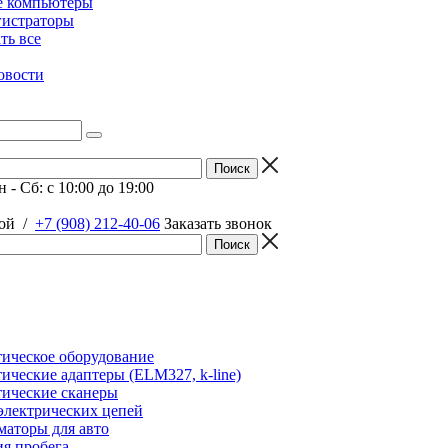
е компьютеры
гистраторы
ать все
овости
 - Сб: c 10:00 до 19:00
ой
/
+7 (908) 212-40-06
Заказать звонок
ическое оборудование
ические адаптеры (ELM327, k-line)
ические сканеры
электрических цепей
аторы для авто
я пробега