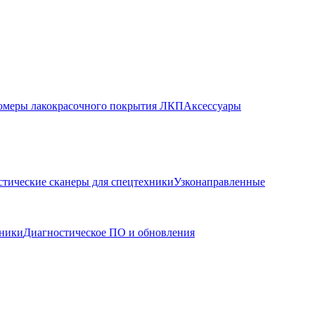
меры лакокрасочного покрытия ЛКП
Аксессуары
стические сканеры для спецтехники
Узконаправленные
хники
Диагностическое ПО и обновления