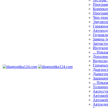
Тестеры 
Программ
Коррекци
Програм
Чип-тюн
Эмулятор
Гаражное
Автоподъ
Гидравли
Замена т
Запчасти
Индукци
... Показ
Дополнит
Видеоэн
Газоанал
Диагнос
Дымоген
Защищен
... Показ
Толщино
Аксессу
Автомоб
Автомоб
Автооде