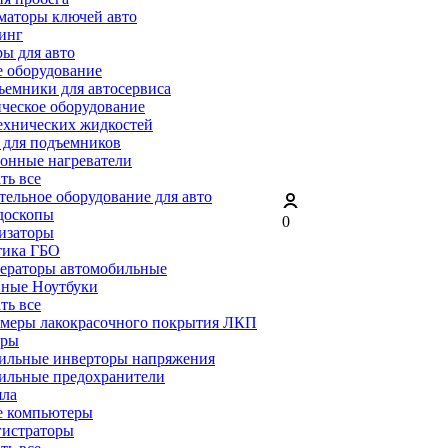
маторы ключей авто
инг
ы для авто
 оборудование
емники для автосервиса
ческое оборудование
ехнических жидкостей
 для подъемников
онные нагреватели
ать все
ельное оборудование для авто
доскопы
0
изаторы
тика ГБО
ераторы автомобильные
ные Ноутбуки
ать все
меры лакокрасочного покрытия ЛКП
ары
ильные инверторы напряжения
ильные предохранители
яла
е компьютеры
гистраторы