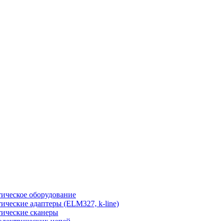
ическое оборудование
ические адаптеры (ELM327, k-line)
ические сканеры