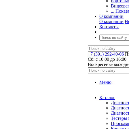
Бортовы
Видеоре
... Показ
О компании
О компании
Н
Контакты
+7 (391) 292-40-06
Пн
Сб: c 10:00 до 16:00
​Воскресенье выходн
Меню
Каталог
Диагност
Диагност
Диагност
Тестеры 
Программ
Коррекци