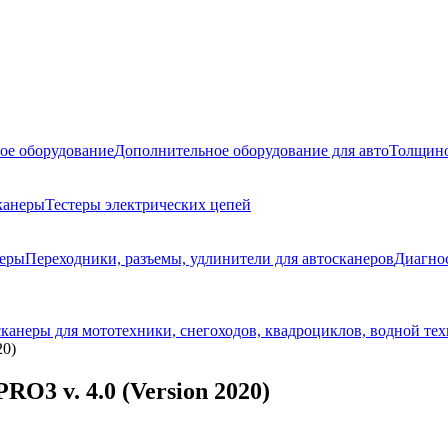
ое оборудование
Дополнительное оборудование для авто
Толщино
канеры
Тестеры электрических цепей
неры
Переходники, разъемы, удлинители для автосканеров
Диагно
канеры для мототехники, снегоходов, квадроциклов, водной те
20)
O3 v. 4.0 (Version 2020)