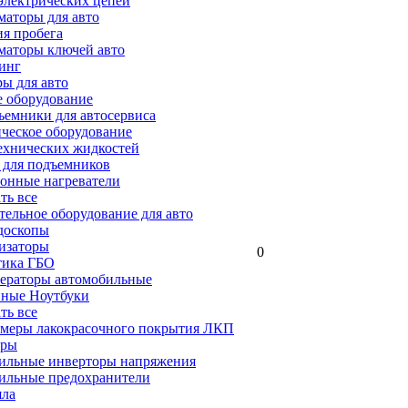
электрических цепей
аторы для авто
я пробега
маторы ключей авто
инг
ы для авто
 оборудование
емники для автосервиса
ческое оборудование
ехнических жидкостей
 для подъемников
онные нагреватели
ать все
ельное оборудование для авто
доскопы
изаторы
0
тика ГБО
ераторы автомобильные
ные Ноутбуки
ать все
меры лакокрасочного покрытия ЛКП
ары
ильные инверторы напряжения
ильные предохранители
яла