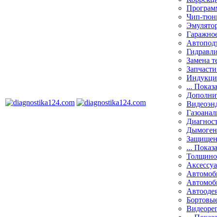
Програм
Чип-тюн
Эмулятор
Гаражное
Автоподъ
Гидравли
Замена т
Запчасти
Индукци
... Показ
Дополнит
Видеоэн
Газоанал
Диагнос
Дымоген
Защищен
... Показ
Толщино
Аксессу
Автомоб
Автомоб
Автооде
Бортовы
Видеоре