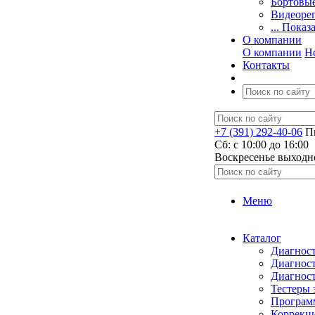
Бортовы
Видеоре
... Показ
О компании
О компании
Н
Контакты
+7 (391) 292-40-06
Пн
Сб: c 10:00 до 16:00
​Воскресенье выходн
Меню
Каталог
Диагност
Диагност
Диагност
Тестеры 
Программ
Коррекци