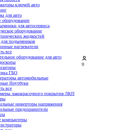
маторы ключей авто
инг
ы для авто
 оборудование
емники для автосервиса
ческое оборудование
ехнических жидкостей
 для подъемников
онные нагреватели
ать все
ельное оборудование для авто
доскопы
0
изаторы
тика ГБО
ераторы автомобильные
ные Ноутбуки
ать все
меры лакокрасочного покрытия ЛКП
ары
ильные инверторы напряжения
ильные предохранители
яла
е компьютеры
гистраторы