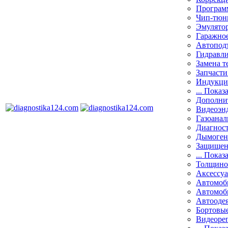
Програм
Чип-тюн
Эмулятор
Гаражное
Автоподъ
Гидравли
Замена т
Запчасти
Индукци
... Показ
Дополнит
Видеоэн
Газоанал
Диагнос
Дымоген
Защищен
... Показ
Толщино
Аксессу
Автомоб
Автомоб
Автооде
Бортовы
Видеоре