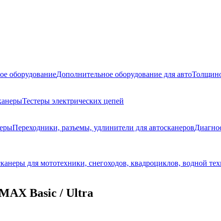
ое оборудование
Дополнительное оборудование для авто
Толщино
канеры
Тестеры электрических цепей
неры
Переходники, разъемы, удлинители для автосканеров
Диагно
канеры для мототехники, снегоходов, квадроциклов, водной те
AX Basic / Ultra