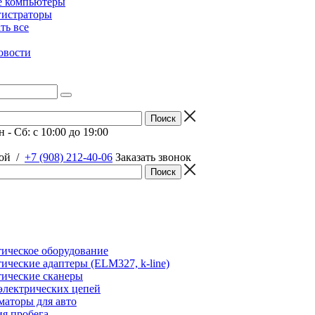
е компьютеры
гистраторы
ать все
овости
 - Сб: c 10:00 до 19:00
ой
/
+7 (908) 212-40-06
Заказать звонок
ическое оборудование
ические адаптеры (ELM327, k-line)
ические сканеры
электрических цепей
аторы для авто
я пробега