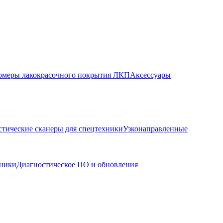
меры лакокрасочного покрытия ЛКП
Аксессуары
стические сканеры для спецтехники
Узконаправленные
хники
Диагностическое ПО и обновления