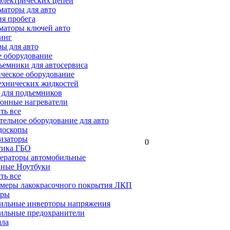
электрических цепей
аторы для авто
я пробега
маторы ключей авто
инг
ы для авто
 оборудование
емники для автосервиса
ческое оборудование
ехнических жидкостей
 для подъемников
онные нагреватели
ать все
ельное оборудование для авто
доскопы
изаторы
0
тика ГБО
ераторы автомобильные
ные Ноутбуки
ать все
меры лакокрасочного покрытия ЛКП
ары
ильные инверторы напряжения
ильные предохранители
яла