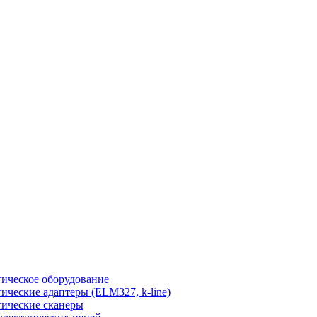
ическое оборудование
ические адаптеры (ELM327, k-line)
ические сканеры