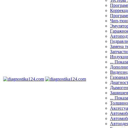
Тестеры 
Программ
Коррекци
Програм
Чип-тюн
Эмулятор
Гаражное
Автоподъ
Гидравли
Замена т
Запчасти
Индукци
... Показ
Дополнит
Видеоэн
Газоанал
Диагнос
Дымоген
Защищен
... Показ
Толщино
Аксессу
Автомоб
Автомоб
Автооде