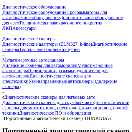
-
Диагностическое оборудование
Диагностическое оборудование
Программаторы для
авто
Гаражное оборудование
Дополнительное оборудование
для авто
Толщиномеры лакокрасочного покрытия
ЛКП
Аксессуары
-
Диагностические сканеры
Диагностические адаптеры (ELM327, k-line)
Диагностические
сканеры
Тестеры электрических цепей
-
Мультимарочные автосканеры
Дилерские сканеры для автомобилей
Мультимарочные
автосканеры
Переходники, разъемы, удлинители для
автосканеров
Диагностические сканеры для
спецтехники
Узконаправленные автосканеры (дилерские
сканеры)
-
Диагностические сканеры для легковых авто
Диагностические сканеры для грузовых авто
Диагностические
сканеры для мототехники, снегоходов, квадроциклов, водной
техники
Диагностическое ПО и обновления
-
Портативный диагностический сканер THINKDIAG
Портативный диагностический сканер