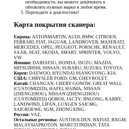
необходимости, вы можете докачивать и
обновлять нужные марки в любое время.
Переходите к диагностике!
Карта покрытия сканера:
Европа:
ASTONMARTIN, AUDI, BMW, CITROEN,
FERRARI, FIAT, JAGUAR, LANDROVER, MASERATI,
MERCEDES, OPEL, PEUGEOT, PORSCHE, RENAULT,
SAAB, SEAT, SKODA, SMART, SPRINTER, VOLVO,
VW.
Япония:
DAIHATSU, HONDA, ISUZU, MAZDA,
MITSUBISHI, NISSAN, SUBARU, SUZUKI, TOYOTA.
Корея:
DAEWOO, HYUNDAI SSANGYONG, KIA.
США:
CHRYSLER FORD, GM, CHEVROLET.
Китай:
CHANGAN, CHERY GONOW, GREAT WALL
(CUSTOMIZED), HAFEI, HAIMA, NISSAN
(ZHENGZHOU), NISSAN (ZHENGZHOU)
(CUSTOMIZED) QOROS, JACTY, JINLONG, KARRY,
LANDWIND, LIFAN, LUXGEN SAICMG,
SAICROEWE, SGM, ZHONGXING.
Россия:
VAZ.
Остальные регионы:
AUSTHOLDEN, BXFIAT, BXGM,
MALAYSIAPROTON, MARUTI INDIAN, TATA